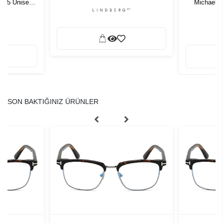
1 55 Unisex
Michael 
ğü
L
SON BAKTIĞINIZ ÜRÜNLER