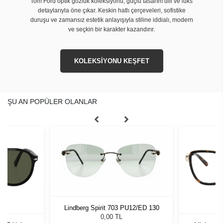
Tom Ford optik gözlük koleksiyonu, güçlü tasarım dili ve lüks
detaylarıyla öne çıkar. Keskin hatlı çerçeveleri, sofistike
duruşu ve zamansız estetik anlayışıyla stiline iddialı, modern
ve seçkin bir karakter kazandırır.
KOLEKSİYONU KEŞFET
ŞU AN POPÜLER OLANLAR
Lindberg Spirit 703 PU12/ED 130
0,00 TL