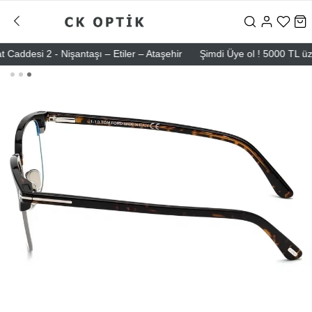
esi 2 - Nişantaşı – Etiler – Ataşehir
Şimdi Üye ol ! 5000 TL üzeri i