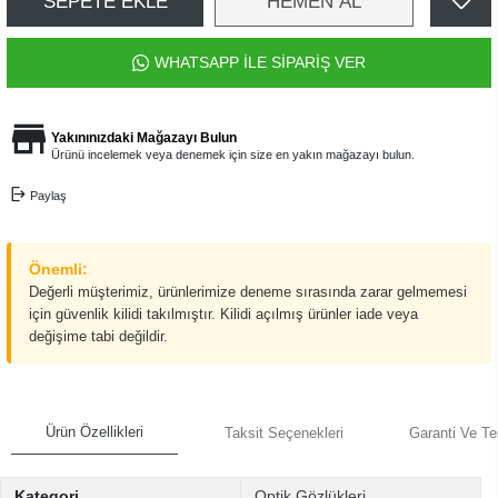
SEPETE EKLE
HEMEN AL
WHATSAPP İLE SİPARİŞ VER
Yakınınızdaki Mağazayı Bulun
Ürünü incelemek veya denemek için size en yakın mağazayı bulun.
Paylaş
Önemli:
Değerli müşterimiz, ürünlerimize deneme sırasında zarar gelmemesi
için güvenlik kilidi takılmıştır. Kilidi açılmış ürünler iade veya
değişime tabi değildir.
Ürün Özellikleri
Taksit Seçenekleri
Garanti Ve Te
Kategori
Optik Gözlükleri