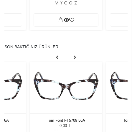
SON BAKTIĞINIZ ÜRÜNLER
9 56A
Tom Ford FT5709 56A
Tom 
0,00 TL