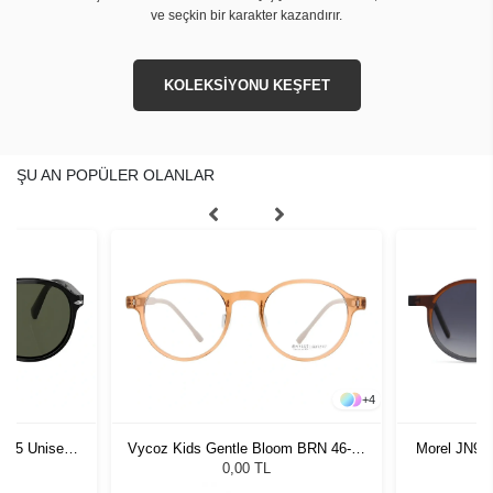
ve seçkin bir karakter kazandırır.
KOLEKSİYONU KEŞFET
ŞU AN POPÜLER OLANLAR
+
4
1 55 Unisex
Vycoz Kids Gentle Bloom BRN 46-19
Morel JN90
ğü
135
G
L
0,00 TL