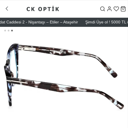
ddesi 2 - Nişantaşı – Etiler – Ataşehir
Şimdi Üye ol ! 5000 TL üzeri