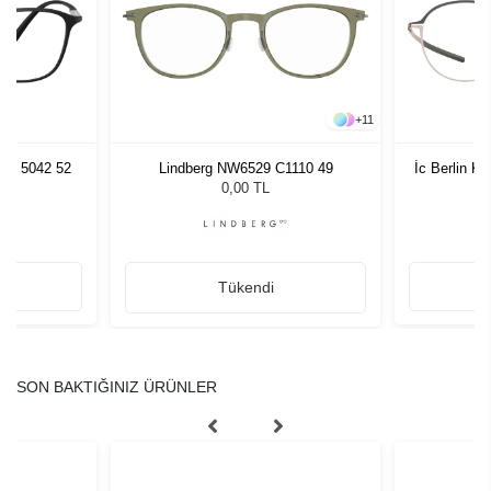
+
11
75U 5042 52
Lindberg NW6529 C1110 49
İc Berlin K
0,00 TL
Tükendi
SON BAKTIĞINIZ ÜRÜNLER