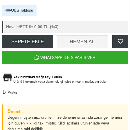
Ölçü Tablosu
Havale/EFT ile
0,00 TL
(%3)
SEPETE EKLE
HEMEN AL
WHATSAPP İLE SİPARİŞ VER
Yakınınızdaki Mağazayı Bulun
Ürünü incelemek veya denemek için size en yakın mağazayı bulun.
Paylaş
Önemli:
Değerli müşterimiz, ürünlerimize deneme sırasında zarar gelmemesi
için güvenlik kilidi takılmıştır. Kilidi açılmış ürünler iade veya
değişime tabi değildir.