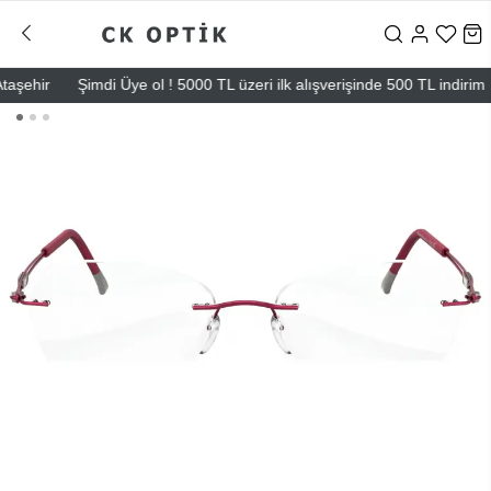
ehir
Şimdi Üye ol ! 5000 TL üzeri ilk alışverişinde 500 TL indirim