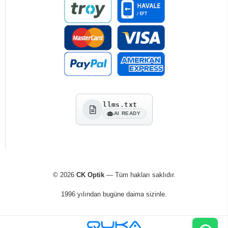
llms.txt
AI READY
© 2026
CK Optik
— Tüm hakları saklıdır.
1996 yılından bugüne daima sizinle.