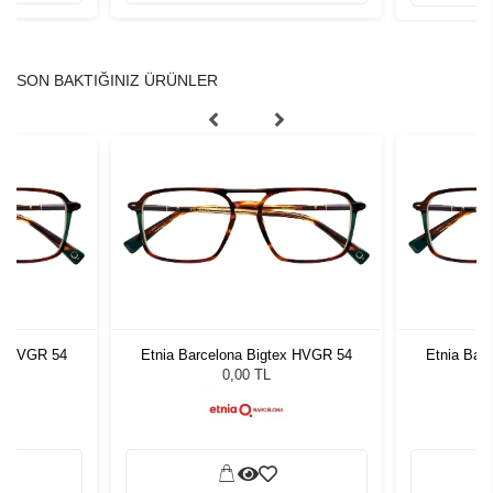
SON BAKTIĞINIZ ÜRÜNLER
ex HVGR 54
Etnia Barcelona Bigtex HVGR 54
Etnia Bar
0,00 TL