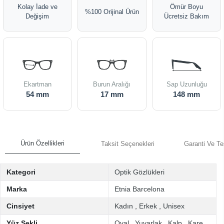
Kolay İade ve
Ömür Boyu
%100 Orijinal Ürün
Değişim
Ücretsiz Bakım
Ekartman
Burun Aralığı
Sap Uzunluğu
54 mm
17 mm
148 mm
Ürün Özellikleri
Taksit Seçenekleri
Garanti Ve Te
Kategori
Optik Gözlükleri
Marka
Etnia Barcelona
Cinsiyet
Kadın
,
Erkek
,
Unisex
Yüz Şekli
Oval
,
Yuvarlak
,
Kalp
,
Kare