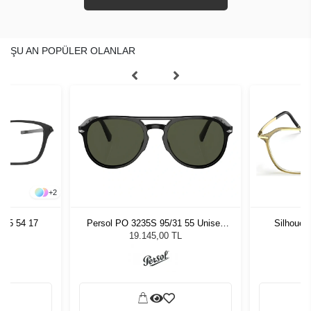
ŞU AN POPÜLER OLANLAR
+
2
005 54 17
Persol PO 3235S 95/31 55 Unisex
Silhouet
Güneş Gözlüğü
19.145,00 TL