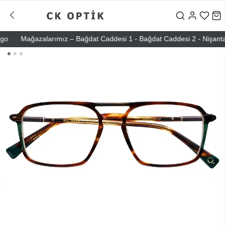
Mağazalarımız – Bağdat Caddesi 1 - Bağdat Caddesi 2 - Nişantaşı – 