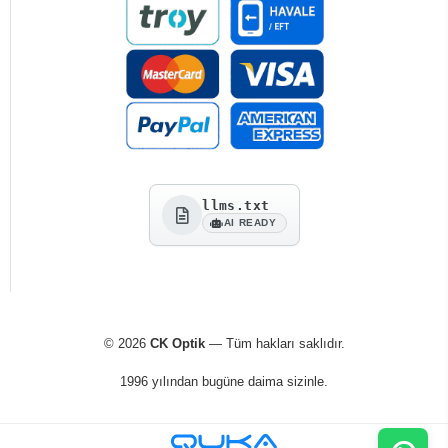
llms.txt
AI READY
© 2026
CK Optik
— Tüm hakları saklıdır.
1996 yılından bugüne daima sizinle.