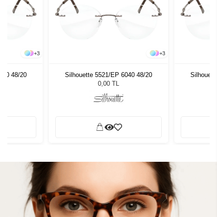
+
3
+
3
040 48/20
Silhouette 5521/EP 6040 48/20
Silhouet
0,00 TL