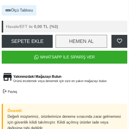
Ölçü Tablosu
Havale/EFT ile
0,00 TL
(%3)
SEPETE EKLE
HEMEN AL
WHATSAPP İLE SİPARİŞ VER
Yakınınızdaki Mağazayı Bulun
Ürünü incelemek veya denemek için size en yakın mağazayı bulun.
Paylaş
Önemli:
Değerli müşterimiz, ürünlerimize deneme sırasında zarar gelmemesi
için güvenlik kilidi takılmıştır. Kilidi açılmış ürünler iade veya
değişime tabi değildir.