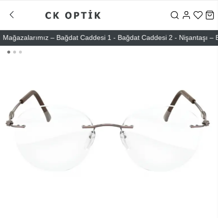
ğazalarımız – Bağdat Caddesi 1 - Bağdat Caddesi 2 - Nişantaşı – Etiler