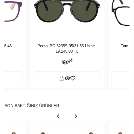
818 46
Persol PO 3235S 95/31 55 Unisex
Tom Fo
Güneş Gözlüğü
19.145,00 TL
SON BAKTIĞINIZ ÜRÜNLER