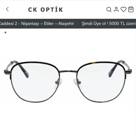
 2 - Nişantaşı – Etiler – Ataşehir
Şimdi Üye ol ! 5000 TL üzeri ilk 