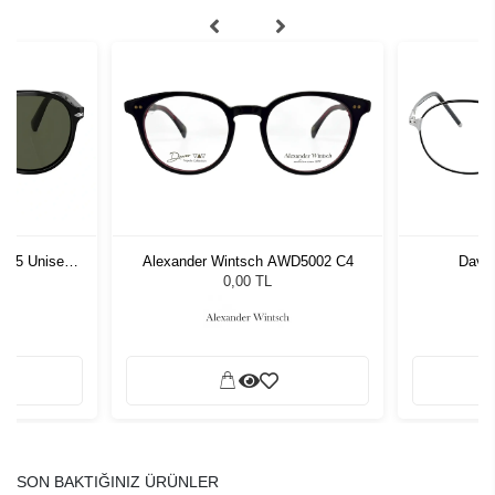
1 55 Unisex
Alexander Wintsch AWD5002 C4
David
ğü
L
0,00 TL
SON BAKTIĞINIZ ÜRÜNLER