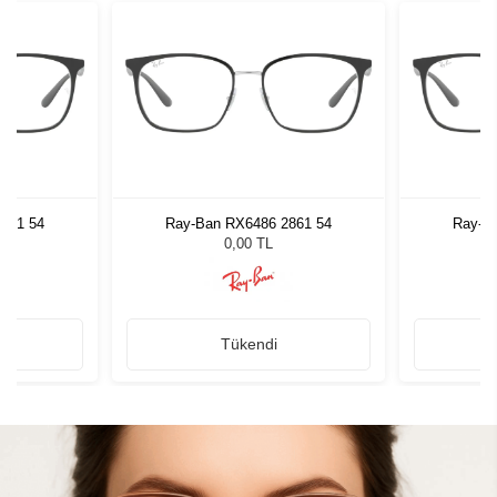
861 54
Ray-Ban RX6486 2861 54
Ray-B
0,00 TL
Tükendi