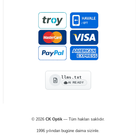
llms.txt
AI READY
© 2026
CK Optik
— Tüm hakları saklıdır.
1996 yılından bugüne daima sizinle.