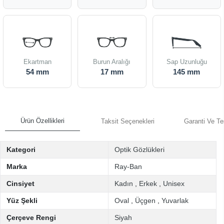
Ekartman
Burun Aralığı
Sap Uzunluğu
54 mm
17 mm
145 mm
Ürün Özellikleri
Taksit Seçenekleri
Garanti Ve Te
Kategori
Optik Gözlükleri
Marka
Ray-Ban
Cinsiyet
Kadın
,
Erkek
,
Unisex
Yüz Şekli
Oval
,
Üçgen
,
Yuvarlak
Çerçeve Rengi
Siyah