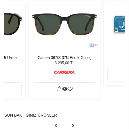
+
3
1 55 Unisex
Carrera 367/S 37N Erkek Güneş
ğü
Gözlüğü
L
6.295,00 TL
SON BAKTIĞINIZ ÜRÜNLER