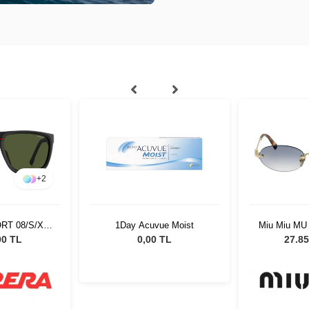
+
2
ORT 08/S/XT
1Day Acuvue Moist
Miu Miu MU
ek Güneş
51 Kadın 
00 TL
0,00 TL
27.85
üğü