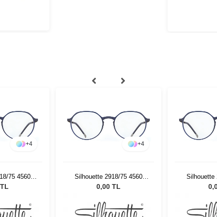
+
4
+
4
918/75 4560
Silhouette 2918/75 4560
Silhouette
18
49/18
4
 TL
0,00 TL
0,