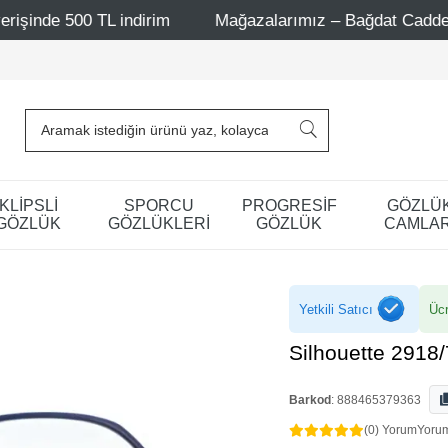
ndirim
Mağazalarımız – Bağdat Caddesi 1 - Bağdat Cadde
KLİPSLİ
SPORCU
PROGRESİF
GÖZLÜ
GÖZLÜK
GÖZLÜKLERİ
GÖZLÜK
CAMLAR
Yetkili Satıcı
Ücr
Silhouette 2918
Barkod
:
888465379363
(0) Yorum
Yoru