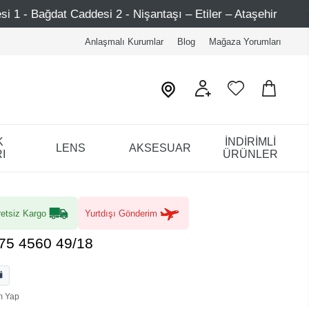
si 2 - Nişantaşı – Etiler – Ataşehir
750 TL Üzeri Alış
Anlaşmalı Kurumlar
Blog
Mağaza Yorumları
K
İNDİRİMLİ
LENS
AKSESUAR
I
ÜRÜNLER
etsiz Kargo
Yurtdışı Gönderim
/75 4560 49/18
m Yap