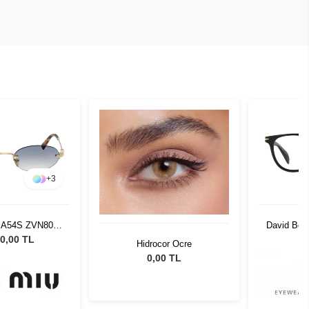
+
3
 A54S ZVN80O
David Bec
Güneş Gözlüğü
0,00 TL
Hidrocor Ocre
0,00 TL