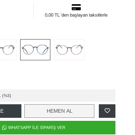
0,00 TL 'den başlayan taksitlerle
L
(%3)
LE
HEMEN AL
WHATSAPP İLE SİPARİŞ VER