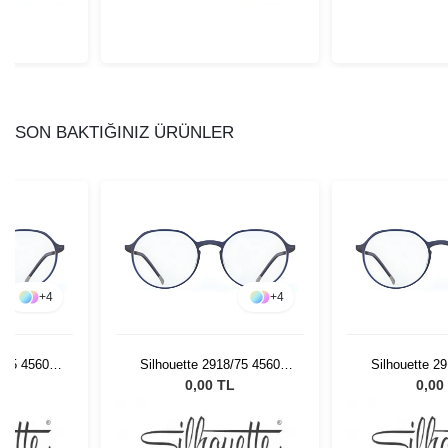
SON BAKTIĞINIZ ÜRÜNLER
+
4
+
4
8/75 4560
Silhouette 2918/75 4560
Silhouette 2
49/18
49/
L
0,00 TL
0,00