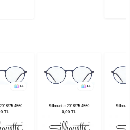
+
4
+
4
 2918/75 4560
Silhouette 2918/75 4560
Silhouet
9/18
49/18
00 TL
0,00 TL