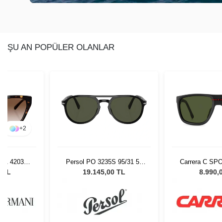
ŞU AN POPÜLER OLANLAR
+
2
 EA 4203U
Persol PO 3235S 95/31 55
Carrera C SP
 Güneş
Unisex Güneş Gözlüğü
BLX60 Erk
0 TL
19.145,00 TL
8.990,
ü
Gözl