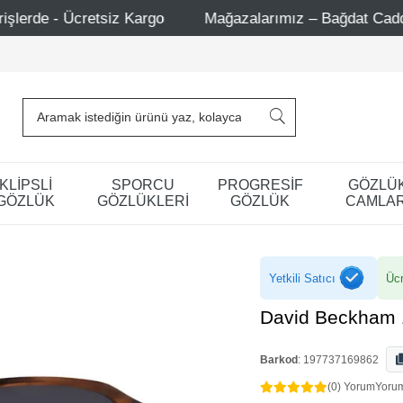
Mağazalarımız – Bağdat Caddesi 1 - Bağdat Caddesi 2 - Nişan
KLİPSLİ
SPORCU
PROGRESİF
GÖZLÜ
GÖZLÜK
GÖZLÜKLERİ
GÖZLÜK
CAMLAR
Yetkili Satıcı
Ücr
David Beckham 
Barkod
:
197737169862
(0) Yorum
Yoru