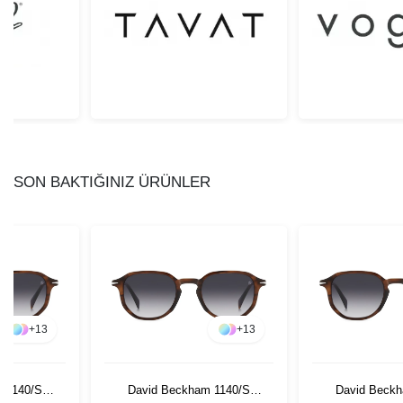
SON BAKTIĞINIZ ÜRÜNLER
+
13
+
13
 1140/S
David Beckham 1140/S
David Beckh