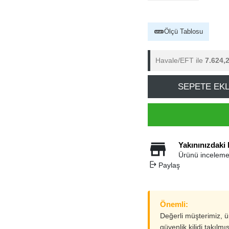
Ölçü Tablosu
Havale/EFT ile
7.624,
SEPETE EK
Yakınınızdaki
Ürünü inceleme
Paylaş
Önemli:
Değerli müşterimiz, 
güvenlik kilidi takılmı