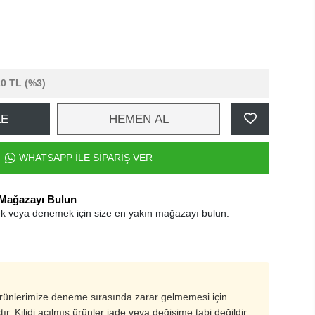
20 TL
(%3)
LE
HEMEN AL
WHATSAPP İLE SİPARİŞ VER
 Mağazayı Bulun
k veya denemek için size en yakın mağazayı bulun.
ürünlerimize deneme sırasında zarar gelmemesi için
ştır. Kilidi açılmış ürünler iade veya değişime tabi değildir.