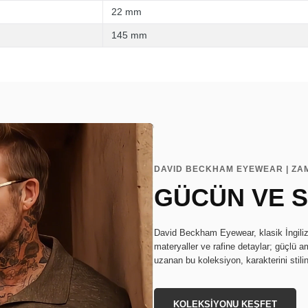
22 mm
145 mm
DAVID BECKHAM EYEWEAR | ZA
GÜCÜN VE S
David Beckham Eyewear, klasik İngiliz s
materyaller ve rafine detaylar; güçlü a
uzanan bu koleksiyon, karakterini stili
KOLEKSİYONU KEŞFET