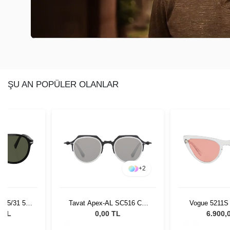
ŞU AN POPÜLER OLANLAR
+
2
+
3
SC516 Col
Vogue 5211S W74584 54
Kyme Scott S
G
Kadın Güneş Gözlüğü
Unisex Güne
L
6.900,00 TL
0,00