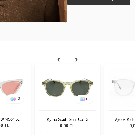
+
5
+
4
Etnia Barcel
un. Col. 3
Vycoz Kids Gentle Kids 2
H
ş Gözlüğü
Windy CRT 47-19
19.63
 TL
0,00 TL