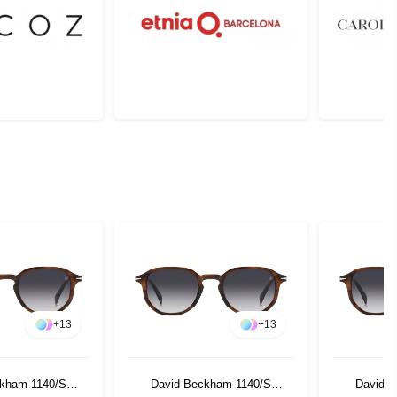
+
13
+
13
ckham 1140/S
David Beckham 1140/S
David 