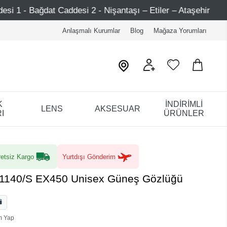
taşı – Etiler – Ataşehir
Şimdi Üye ol ! 5000 TL üzeri i
Anlaşmalı Kurumlar
Blog
Mağaza Yorumları
K
İNDİRİMLİ
LENS
AKSESUAR
I
ÜRÜNLER
etsiz Kargo
Yurtdışı Gönderim
1140/S EX450 Unisex Güneş Gözlüğü
m Yap