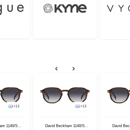
+
13
+
13
am 1140/S
David Beckham 1140/S
David Be