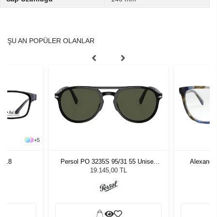
ŞU AN POPÜLER OLANLAR
+
5
 4818
Persol PO 3235S 95/31 55 Unisex
Alexande
Güneş Gözlüğü
19.145,00 TL