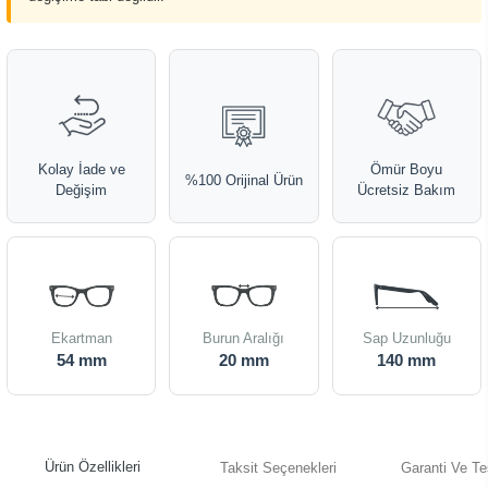
Kolay İade ve
Ömür Boyu
%100 Orijinal Ürün
Değişim
Ücretsiz Bakım
Ekartman
Burun Aralığı
Sap Uzunluğu
54 mm
20 mm
140 mm
Ürün Özellikleri
Taksit Seçenekleri
Garanti Ve Te