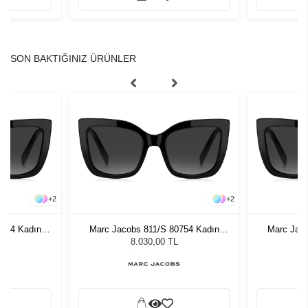
SON BAKTIĞINIZ ÜRÜNLER
+
2
+
2
0754 Kadın
Marc Jacobs 811/S 80754 Kadın
Marc Jaco
ğü
Güneş Gözlüğü
G
8.030,00 TL