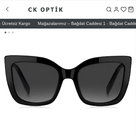
cretsiz Kargo
Mağazalarımız – Bağdat Caddesi 1 - Bağdat Caddesi 2 -