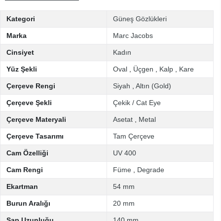
Kategori
Güneş Gözlükleri
Marka
Marc Jacobs
Cinsiyet
Kadın
Yüz Şekli
Oval
,
Üçgen
,
Kalp
,
Kare
Çerçeve Rengi
Siyah
,
Altın (Gold)
Çerçeve Şekli
Çekik / Cat Eye
Çerçeve Materyali
Asetat
,
Metal
Çerçeve Tasarımı
Tam Çerçeve
Cam Özelliği
UV 400
Cam Rengi
Füme
,
Degrade
Ekartman
54 mm
Burun Aralığı
20 mm
Sap Uzunluğu
140 mm