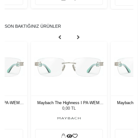
SON BAKTIĞINIZ ÜRÜNLER
 I PA-WEM-
Maybach The Highness I PA-WEM-
Maybach T
Z65 56-17
0,00 TL