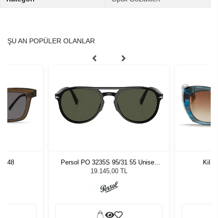
ŞU AN POPÜLER OLANLAR
LV 48
Persol PO 3235S 95/31 55 Unisex
Kili
Güneş Gözlüğü
L
19.145,00 TL