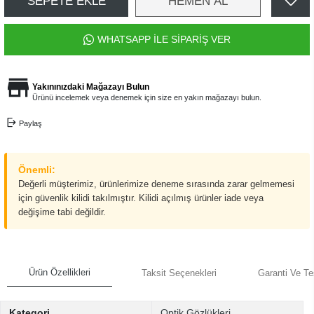
SEPETE EKLE
HEMEN AL
WHATSAPP İLE SİPARİŞ VER
Yakınınızdaki Mağazayı Bulun
Ürünü incelemek veya denemek için size en yakın mağazayı bulun.
Paylaş
Önemli:
Değerli müşterimiz, ürünlerimize deneme sırasında zarar gelmemesi
için güvenlik kilidi takılmıştır. Kilidi açılmış ürünler iade veya
değişime tabi değildir.
Ürün Özellikleri
Taksit Seçenekleri
Garanti Ve Te
Kategori
Optik Gözlükleri