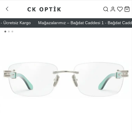
Ücretsiz Kargo
Mağazalarımız – Bağdat Caddesi 1 - Bağdat Caddesi 2