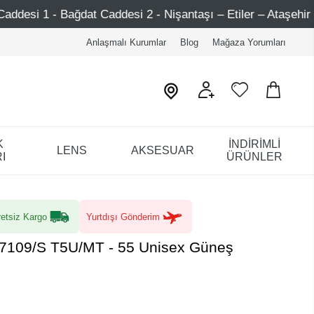
 - Nişantaşı – Etiler – Ataşehir
Şimdi Üye ol ! 5000 T
Anlaşmalı Kurumlar
Blog
Mağaza Yorumları
K
İNDİRİMLİ
LENS
AKSESUAR
I
ÜRÜNLER
etsiz Kargo
Yurtdışı Gönderim
7109/S T5U/MT - 55 Unisex Güneş