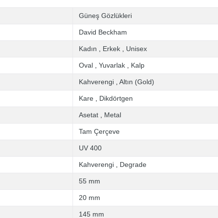
Güneş Gözlükleri
David Beckham
Kadın
,
Erkek
,
Unisex
Oval
,
Yuvarlak
,
Kalp
Kahverengi
,
Altın (Gold)
Kare
,
Dikdörtgen
Asetat
,
Metal
Tam Çerçeve
UV 400
Kahverengi
,
Degrade
55 mm
20 mm
145 mm