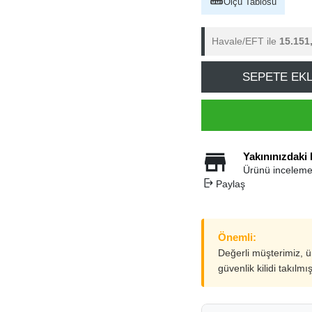
Ölçü Tablosu
Havale/EFT ile
15.151
SEPETE EK
Yakınınızdaki
Ürünü inceleme
Paylaş
Önemli:
Değerli müşterimiz, 
güvenlik kilidi takılmı