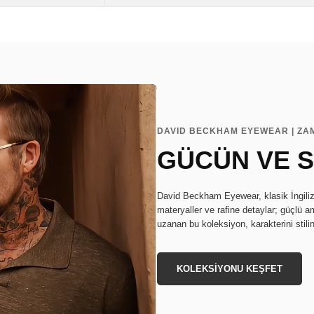
DAVID BECKHAM EYEWEAR | ZA
GÜCÜN VE S
David Beckham Eyewear, klasik İngiliz s
materyaller ve rafine detaylar; güçlü a
uzanan bu koleksiyon, karakterini stili
KOLEKSİYONU KEŞFET