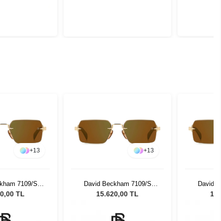
+
13
+
13
ckham 7109/S
David Beckham 7109/S
David 
5 Unisex Güneş
T5U/MT - 55 Unisex Güneş
T5U/MT -
0,00 TL
15.620,00 TL
15.
zlüğü
Gözlüğü