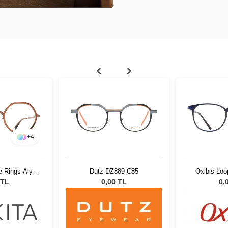
+
4
89 C85
Oxibis Loop LO12 C4 46
Modo MS 4
 TL
0,00 TL
13.73