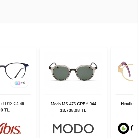
+
36
Ninoflex NF3422 MC30 40
Lindber
76 GREY 044
14 128
0,00 TL
8,98 TL