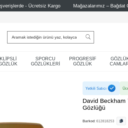
go
Mağazalarımız – Bağdat Caddesi 1 - Bağdat Caddesi 2
KLİPSLİ
SPORCU
PROGRESİF
GÖZLÜ
GÖZLÜK
GÖZLÜKLERİ
GÖZLÜK
CAMLAR
Yetkili Satıcı
Ücr
David Beckham 
Gözlüğü
Barkod
:
612818253