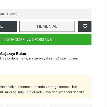
,40 TL
(%3)
LE
HEMEN AL
WHATSAPP İLE SİPARİŞ VER
 Mağazayı Bulun
k veya denemek için size en yakın mağazayı bulun.
ürünlerimize deneme sırasında zarar gelmemesi için
ştır. Kilidi açılmış ürünler iade veya değişime tabi değildir.