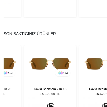
SON BAKTIĞINIZ ÜRÜNLER
+
13
+
13
 7109/S
David Beckham 7109/S
David Beckh
sex Güneş
T5U/MT - 55 Unisex Güneş
T5U/MT - 55 U
0 TL
15.620,00 TL
15.620
ü
Gözlüğü
Gözl