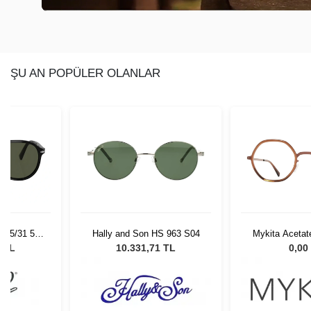
ŞU AN POPÜLER OLANLAR
+
4
S 963 S04
Mykita Acetate Rings Alya
Dutz DZ8
A40 Shiny Copper/Topaz
1 TL
0,00 TL
0,00
830