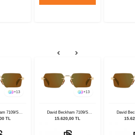
+
13
+
13
am 7109/S
David Beckham 7109/S
David Be
nisex Güneş
T5U/MT - 55 Unisex Güneş
T5U/MT - 5
,00 TL
15.620,00 TL
15.62
üğü
Gözlüğü
Gö