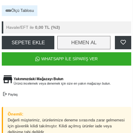
Ölçü Tablosu
Havale/EFT ile
0,00 TL
(%3)
SEPETE EKLE
HEMEN AL
WHATSAPP İLE SİPARİŞ VER
Yakınınızdaki Mağazayı Bulun
Ürünü incelemek veya denemek için size en yakın mağazayı bulun.
Paylaş
Önemli:
Değerli müşterimiz, ürünlerimize deneme sırasında zarar gelmemesi
için güvenlik kilidi takılmıştır. Kilidi açılmış ürünler iade veya
değişime tabi değildir.