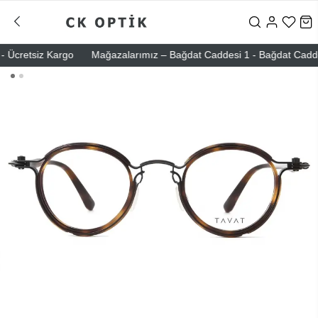
Ücretsiz Kargo
Mağazalarımız – Bağdat Caddesi 1 - Bağdat Caddesi 2 