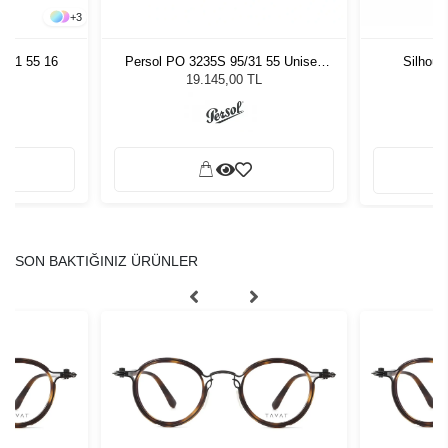
+
3
011 55 16
Persol PO 3235S 95/31 55 Unisex
Silhoue
Güneş Gözlüğü
19.145,00 TL
SON BAKTIĞINIZ ÜRÜNLER