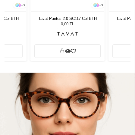
+
3
+
3
17 Col BTH
Tavat Pantos 2.0 SC117 Col BTH
Tavat Pan
0,00 TL