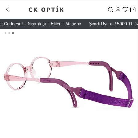
si 2 - Nişantaşı – Etiler – Ataşehir
Şimdi Üye ol ! 5000 TL üzeri il