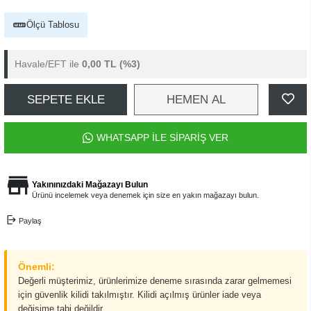
Ölçü Tablosu
Havale/EFT ile
0,00 TL
(%3)
SEPETE EKLE
HEMEN AL
WHATSAPP İLE SİPARİŞ VER
Yakınınızdaki Mağazayı Bulun
Ürünü incelemek veya denemek için size en yakın mağazayı bulun.
Paylaş
Önemli:
Değerli müşterimiz, ürünlerimize deneme sırasında zarar gelmemesi
için güvenlik kilidi takılmıştır. Kilidi açılmış ürünler iade veya
değişime tabi değildir.