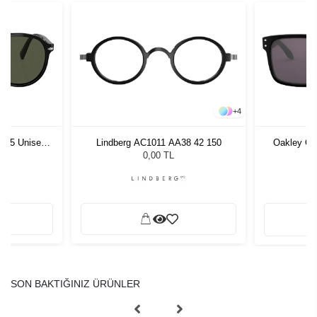
+
4
1 55 Unisex
Lindberg AC1011 AA38 42 150
Oakley OX
ğü
G
L
0,00 TL
SON BAKTIĞINIZ ÜRÜNLER