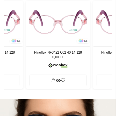
+
36
+
36
40 14 128
Ninoflex NF3422 C02 40 14 128
Ninoflex
0,00 TL