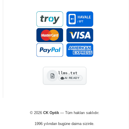
llms.txt
AI READY
© 2026
CK Optik
— Tüm hakları saklıdır.
1996 yılından bugüne daima sizinle.