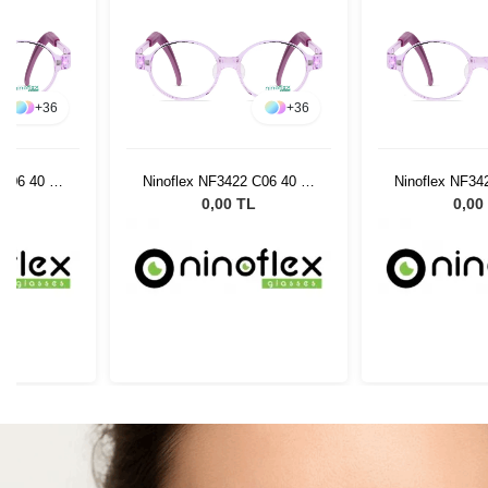
+
36
+
36
 C06 40 14
Ninoflex NF3422 C06 40 14
Ninoflex NF34
128
12
L
0,00 TL
0,00