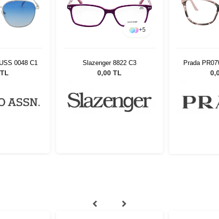
+
5
 USS 0048 C1
Slazenger 8822 C3
Prada PR07
 TL
0,00 TL
0,