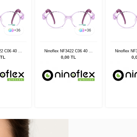
+
36
+
36
22 C06 40 14
Ninoflex NF3422 C06 40 14
Ninoflex NF
8
128
 TL
0,00 TL
0,