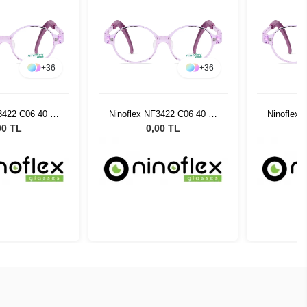
+
36
+
36
3422 C06 40 14
Ninoflex NF3422 C06 40 14
Ninoflex 
128
128
00 TL
0,00 TL