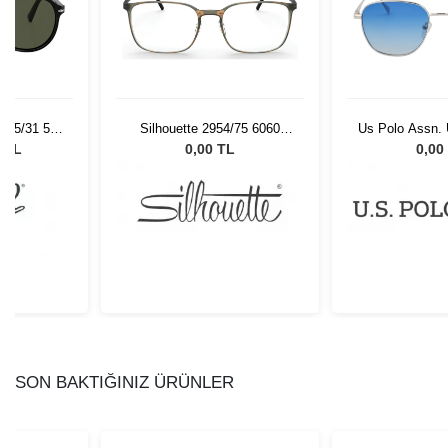
 95/31 55
Silhouette 2954/75 6060
Us Polo Assn.
Gözlüğü
52/19
0 TL
0,00 TL
0,00
SON BAKTIĞINIZ ÜRÜNLER