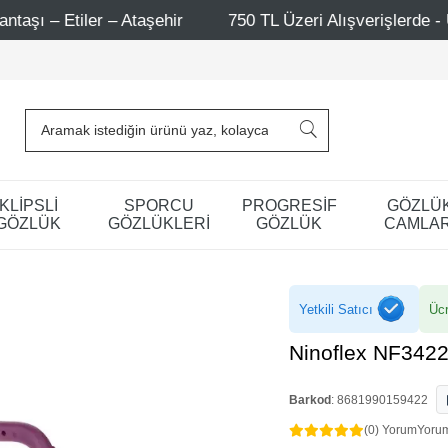
750 TL Üzeri Alışverişlerde - Ücretsiz Kargo
Mağaz
KLİPSLİ
SPORCU
PROGRESİF
GÖZLÜ
GÖZLÜK
GÖZLÜKLERİ
GÖZLÜK
CAMLAR
Yetkili Satıcı
Ücr
Ninoflex NF3422
Barkod
:
8681990159422
(0) Yorum
Yoru