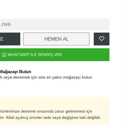
L
(%3)
LE
HEMEN AL
WHATSAPP İLE SİPARİŞ VER
 Mağazayı Bulun
k veya denemek için size en yakın mağazayı bulun.
ürünlerimize deneme sırasında zarar gelmemesi için
ştır. Kilidi açılmış ürünler iade veya değişime tabi değildir.