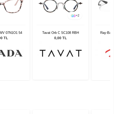
+
2
WV 07N1O1 54
Tavat Orb C SC108 RBH
Ray-Ban
00 TL
0,00 TL