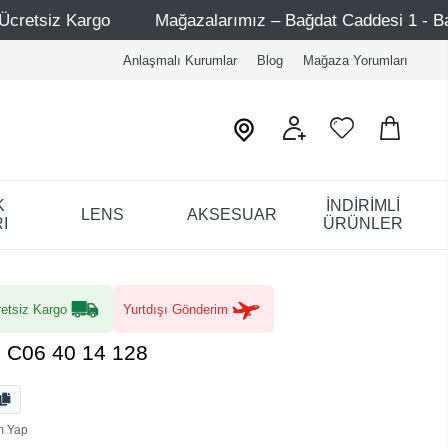
alarımız – Bağdat Caddesi 1 - Bağdat Caddesi 2 - Nişantaşı 
Anlaşmalı Kurumlar
Blog
Mağaza Yorumları
K
İNDİRİMLİ
LENS
AKSESUAR
I
ÜRÜNLER
etsiz Kargo
Yurtdışı Gönderim
 C06 40 14 128
m Yap