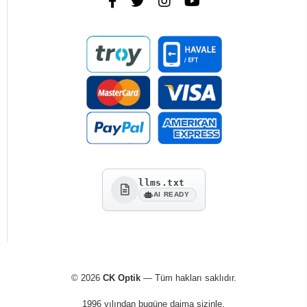
llms.txt
AI READY
© 2026
CK Optik
— Tüm hakları saklıdır.
1996 yılından bugüne daima sizinle.