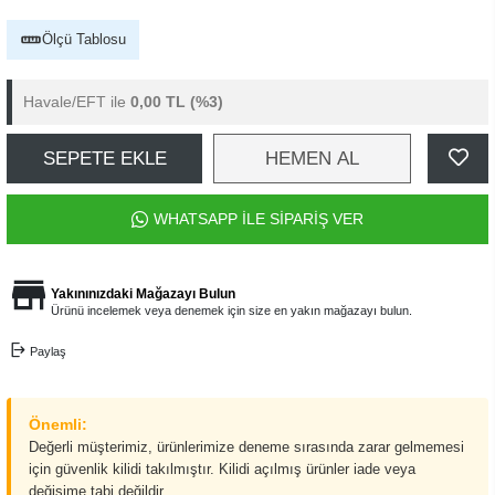
Ölçü Tablosu
Havale/EFT ile
0,00 TL
(%3)
SEPETE EKLE
HEMEN AL
WHATSAPP İLE SİPARİŞ VER
Yakınınızdaki Mağazayı Bulun
Ürünü incelemek veya denemek için size en yakın mağazayı bulun.
Paylaş
Önemli:
Değerli müşterimiz, ürünlerimize deneme sırasında zarar gelmemesi
için güvenlik kilidi takılmıştır. Kilidi açılmış ürünler iade veya
değişime tabi değildir.