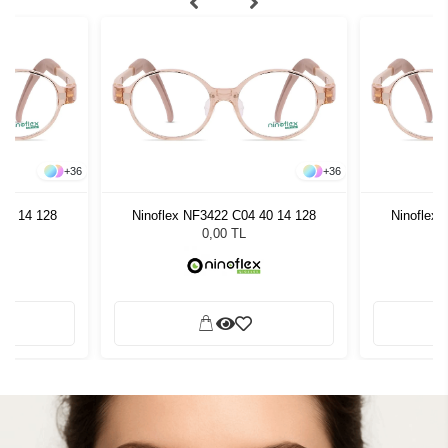
+
36
+
36
40 14 128
Ninoflex NF3422 C04 40 14 128
Ninoflex
0,00 TL