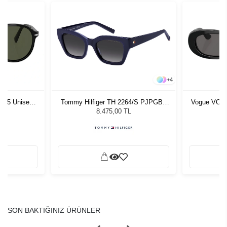
+
4
1 55 Unisex
Tommy Hilfiger TH 2264/S PJPGB -
Vogue VO 5
ğü
51 Kadın Güneş Gözlüğü
G
L
8.475,00 TL
SON BAKTIĞINIZ ÜRÜNLER