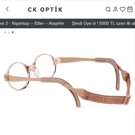
Nişantaşı – Etiler – Ataşehir
Şimdi Üye ol ! 5000 TL üzeri ilk alışv