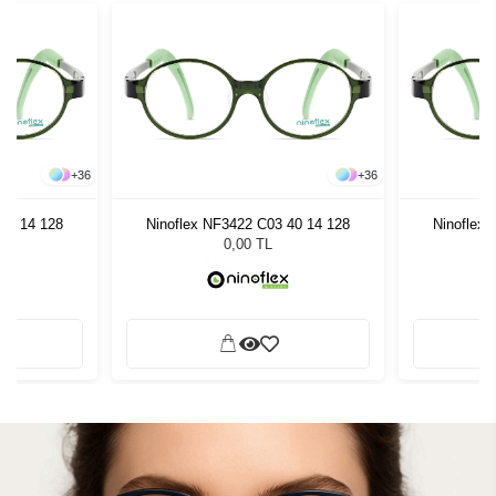
+
36
+
36
40 14 128
Ninoflex NF3422 C03 40 14 128
Ninoflex
0,00 TL