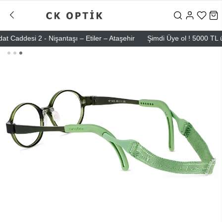
ddesi 2 - Nişantaşı – Etiler – Ataşehir
Şimdi Üye ol ! 5000 TL üzeri