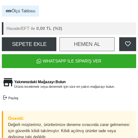
Ölçü Tablosu
Havale/EFT ile
0,00 TL
(%3)
SEPETE EKLE
HEMEN AL
WHATSAPP İLE SİPARİŞ VER
Yakınınızdaki Mağazayı Bulun
Ürünü incelemek veya denemek için size en yakın mağazayı bulun.
Paylaş
Önemli:
Değerli müşterimiz, ürünlerimize deneme sırasında zarar gelmemesi
için güvenlik kilidi takılmıştır. Kilidi açılmış ürünler iade veya
değişime tabi değildir.