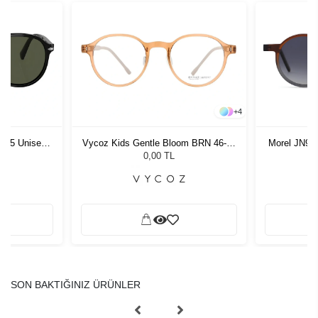
+
4
1 55 Unisex
Vycoz Kids Gentle Bloom BRN 46-19
Morel JN90
ğü
135
G
L
0,00 TL
SON BAKTIĞINIZ ÜRÜNLER