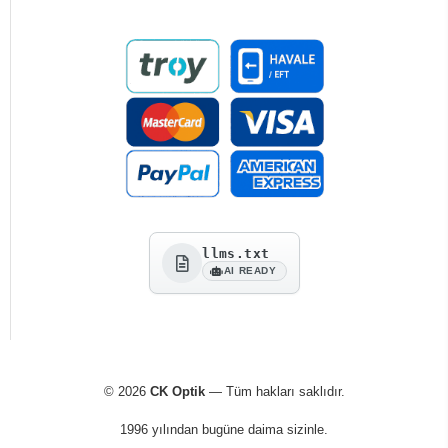
llms.txt
AI READY
© 2026
CK Optik
— Tüm hakları saklıdır.
1996 yılından bugüne daima sizinle.