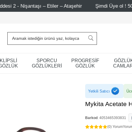
– Etiler – Ataşehir
Şimdi Üye ol ! 5000 TL üzeri ilk al
KLİPSLİ
SPORCU
PROGRESİF
GÖZLÜ
GÖZLÜK
GÖZLÜKLERİ
GÖZLÜK
CAMLAR
Yetkili Satıcı
Ücr
Mykita Acetate 
Barkod
:
4053465393831
(0) Yorum
Yoru