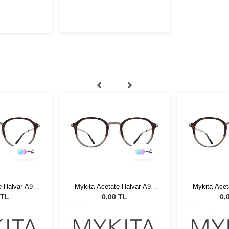
+
4
+
4
e Halvar A93
Mykita Acetate Halvar A93
Mykita Acet
/Sangy
Graphite/Sangy
Graph
 TL
0,00 TL
0,