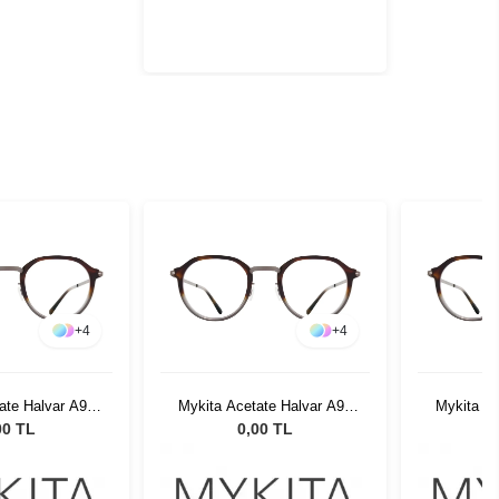
+
4
+
4
ate Halvar A93
Mykita Acetate Halvar A93
Mykita Ac
ite/Sangy
Graphite/Sangy
Gra
00 TL
0,00 TL