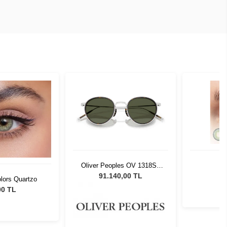
Oliver Peoples OV 1318ST
D
527652 48
91.140,00 TL
olors Quartzo
00 TL