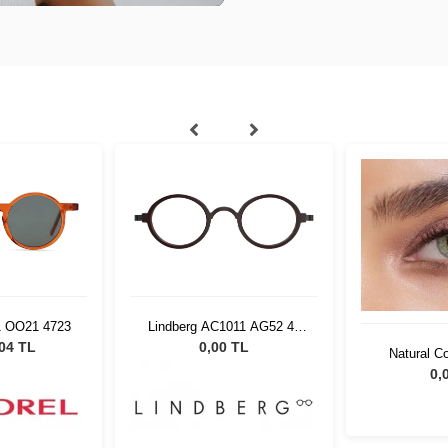
1 OO21 4723
Lindberg AC1011 AG52 42
135
,04 TL
0,00 TL
Natural C
0,