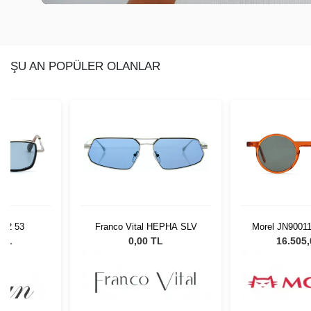
ŞU AN POPÜLER OLANLAR
 C2 53
Franco Vital HEPHA SLV
Morel JN9001
 TL
0,00 TL
16.505