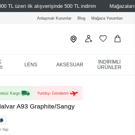
ışverişinde 500 TL indirim
Mağazalarımız – Bağdat Cadde
Anlaşmalı Kurumlar
Blog
Mağaza Yorumları
K
İNDİRİMLİ
LENS
AKSESUAR
I
ÜRÜNLER
etsiz Kargo
Yurtdışı Gönderim
Halvar A93 Graphite/Sangy
m Yap