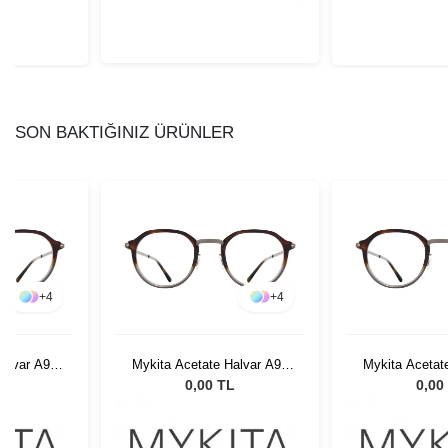
SON BAKTIĞINIZ ÜRÜNLER
+
4
+
4
Halvar A93
Mykita Acetate Halvar A93
Mykita Acetat
angy
Graphite/Sangy
Graphite
L
0,00 TL
0,00