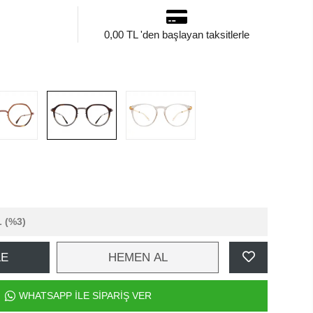
0,00 TL 'den başlayan taksitlerle
L
(%3)
LE
HEMEN AL
WHATSAPP İLE SİPARİŞ VER