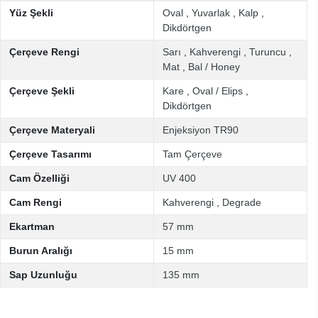
Yüz Şekli
Oval
,
Yuvarlak
,
Kalp
,
Dikdörtgen
Çerçeve Rengi
Sarı
,
Kahverengi
,
Turuncu
,
Mat
,
Bal / Honey
Çerçeve Şekli
Kare
,
Oval / Elips
,
Dikdörtgen
Çerçeve Materyali
Enjeksiyon TR90
Çerçeve Tasarımı
Tam Çerçeve
Cam Özelliği
UV 400
Cam Rengi
Kahverengi
,
Degrade
Ekartman
57 mm
Burun Aralığı
15 mm
Sap Uzunluğu
135 mm