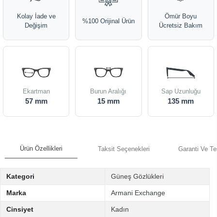
Kolay İade ve
Ömür Boyu
%100 Orijinal Ürün
Değişim
Ücretsiz Bakım
Ekartman
Burun Aralığı
Sap Uzunluğu
57 mm
15 mm
135 mm
Ürün Özellikleri
Taksit Seçenekleri
Garanti Ve Te
Kategori
Güneş Gözlükleri
Marka
Armani Exchange
Cinsiyet
Kadın