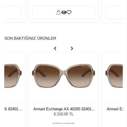
SON BAKTIĞINIZ ÜRÜNLER
029S 824013
Armani Exchange AX 4029S 824013
Armani Exc
özlüğü
57 Kadın Güneş Gözlüğü
57 Ka
6.210,00 TL