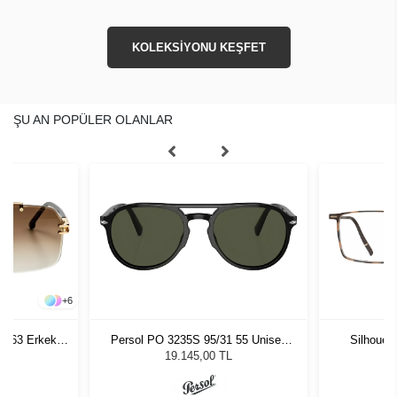
KOLEKSİYONU KEŞFET
ŞU AN POPÜLER OLANLAR
+
6
 - 63 Erkek
Persol PO 3235S 95/31 55 Unisex
Silhouet
ğü
Güneş Gözlüğü
19.145,00 TL