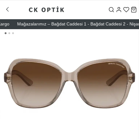
o
Mağazalarımız – Bağdat Caddesi 1 - Bağdat Caddesi 2 - Nişantaşı 