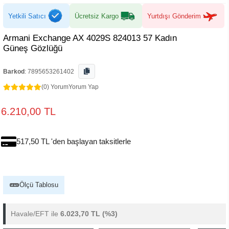
Yetkili Satıcı
Ücretsiz Kargo
Yurtdışı Gönderim
Armani Exchange AX 4029S 824013 57 Kadın
Güneş Gözlüğü
Barkod
:
7895653261402
(0) Yorum
Yorum Yap
6.210,00 TL
517,50 TL 'den başlayan taksitlerle
Ölçü Tablosu
Havale/EFT ile
6.023,70 TL
(%3)