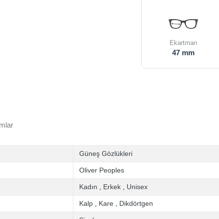
Ekartman
47 mm
mlar
Güneş Gözlükleri
Oliver Peoples
Kadın
,
Erkek
,
Unisex
Kalp
,
Kare
,
Dikdörtgen