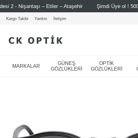
tiler – Ataşehir
Şimdi Üye ol ! 5000 TL üzeri ilk alışv
Kargo Takibi
Yardım
İletişim
GÜNEŞ
OPTİK
MARKALAR
GÖZLÜKLERİ
GÖZLÜKLERİ