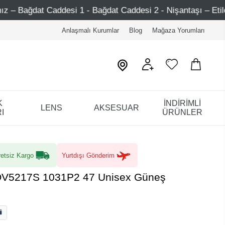
1 - Bağdat Caddesi 2 - Nişantaşı – Etiler – Ataşehir
7
Anlaşmalı Kurumlar
Blog
Mağaza Yorumları
K
İNDİRİMLİ
LENS
AKSESUAR
I
ÜRÜNLER
etsiz Kargo
Yurtdışı Gönderim
 OV5217S 1031P2 47 Unisex Güneş