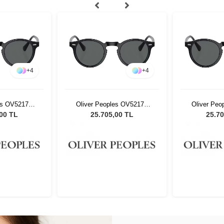
+
4
+
4
es OV5217S
Oliver Peoples OV5217S
Oliver Pe
isex Güneş
1031P2 47 Unisex Güneş
1031P2 47
,00 TL
25.705,00 TL
25.70
üğü
Gözlüğü
Gö