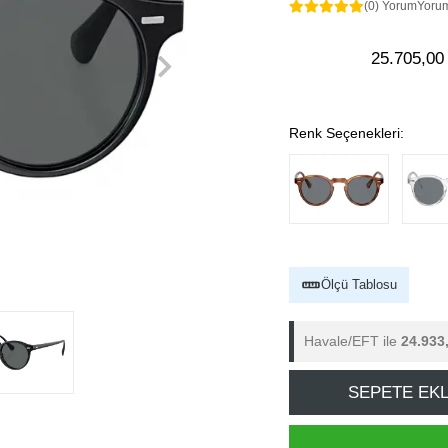
(0) Yorum
Yoru
25.705,00
Renk Seçenekleri:
Ölçü Tablosu
Havale/EFT ile
24.933
SEPETE EK