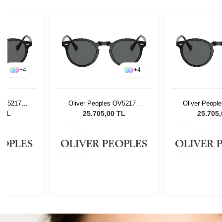
+
4
+
4
 OV5217S
Oliver Peoples OV5217S
Oliver Peopl
ex Güneş
1031P2 47 Unisex Güneş
1031P2 47 Un
0 TL
25.705,00 TL
25.705
ü
Gözlüğü
Gözl