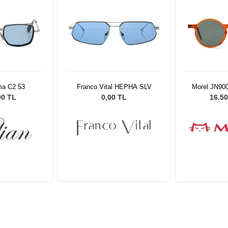
ma C2 53
Franco Vital HEPHA SLV
Morel JN90
00 TL
0,00 TL
16.50