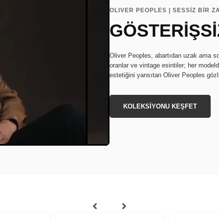
OLIVER PEOPLES | SESSİZ BİR 
GÖSTERİŞSİ
Oliver Peoples, abartıdan uzak ama son 
oranlar ve vintage esintiler; her modeld
estetiğini yansıtan Oliver Peoples gözlü
KOLEKSİYONU KEŞFET