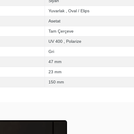
Siyah
Yuvarlak
,
Oval / Elips
Asetat
Tam Çerçeve
UV 400
,
Polarize
Gri
47 mm
23 mm
150 mm