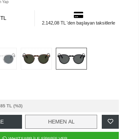
m Yap
 TL
2.142,08 TL 'den başlayan taksitlerle
,85 TL
(%3)
LE
HEMEN AL
WHATSAPP İLE SİPARİŞ VER