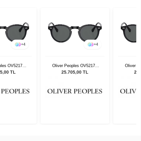
+
4
+
4
oples OV5217S
Oliver Peoples OV5217S
Oliver 
 Unisex Güneş
1031P2 47 Unisex Güneş
1031P2 
5,00 TL
25.705,00 TL
25.
zlüğü
Gözlüğü