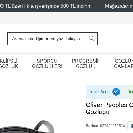
erişinde 500 TL indirim
Mağazalarımız – Bağdat Caddesi 
KLİPSLİ
SPORCU
PROGRESİF
GÖZLÜ
GÖZLÜK
GÖZLÜKLERİ
GÖZLÜK
CAMLAR
Yetkili Satıcı
Ücr
Oliver Peoples
Gözlüğü
Barkod
:
827934352513