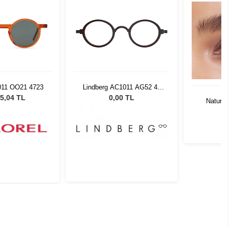
011 OO21 4723
Lindberg AC1011 AG52 42
135
5,04 TL
0,00 TL
Natural