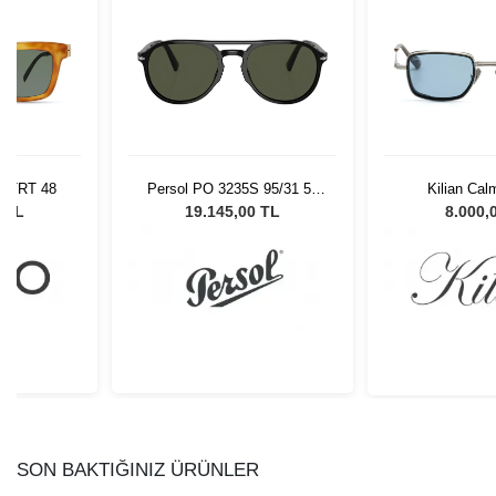
BLTRT 48
Persol PO 3235S 95/31 55
Kilian Cal
Unisex Güneş Gözlüğü
0 TL
19.145,00 TL
8.000,
SON BAKTIĞINIZ ÜRÜNLER