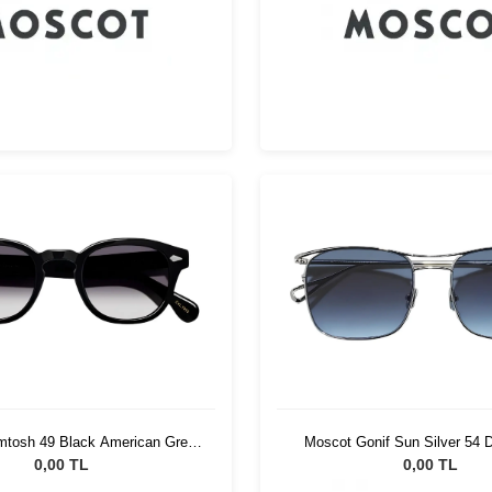
mtosh 49 Black American Grey
Moscot Gonif Sun Silver 54 
Fade
0,00 TL
0,00 TL