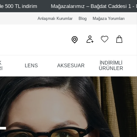
Mağazalarımız – Bağdat Caddesi 1 - Bağdat Caddesi 2 - Niş
Anlaşmalı Kurumlar
Blog
Mağaza Yorumları
K
İNDİRİMLİ
LENS
AKSESUAR
I
ÜRÜNLER