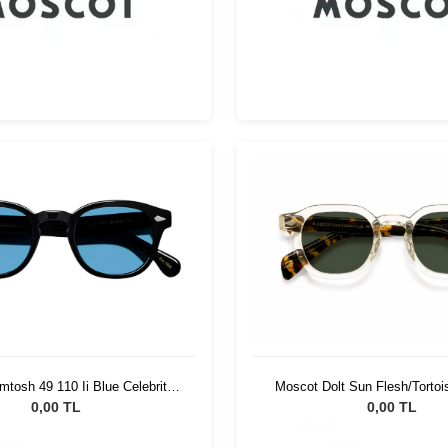
Moscot Dolt Sun Flesh/Tortoi
tosh 49 110 Ii Blue Celebrity
G15
Blue
0,00 TL
0,00 TL