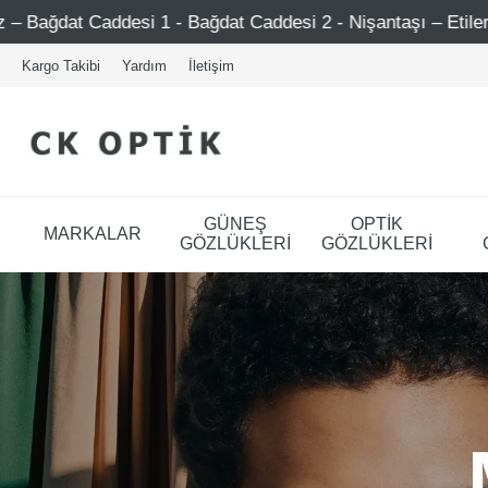
 Bağdat Caddesi 2 - Nişantaşı – Etiler – Ataşehir
Şimd
Kargo Takibi
Yardım
İletişim
GÜNEŞ
OPTİK
MARKALAR
GÖZLÜKLERİ
GÖZLÜKLERİ