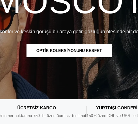
MOSCO
konfor ve keskin görüşü bir araya getir, gözlüğün ötesinde bir d
OPTİK KOLEKSİYONUNU KEŞFET
ÜCRETSIZ KARGO
YURTDIŞI GÖNDER
'nin her noktasına 750 TL üzeri ücretsiz teslimat
150 € üzeri DHL ve UPS ile t