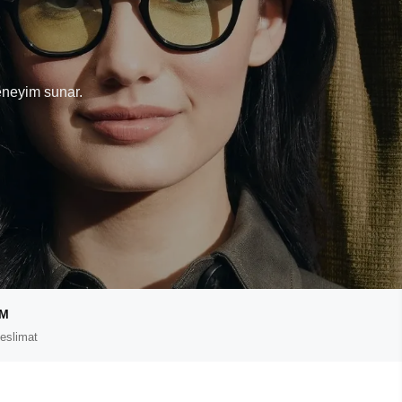
T
eneyim sunar.
IM
eslimat