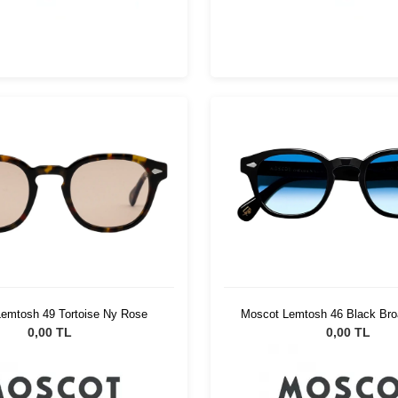
emtosh 49 Tortoise Ny Rose
Moscot Lemtosh 46 Black Bro
Fad
0,00 TL
0,00 TL