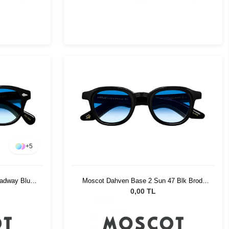
+
5
adway Blue
Moscot Dahven Base 2 Sun 47 Blk Brod.
Blue Fade
0,00 TL