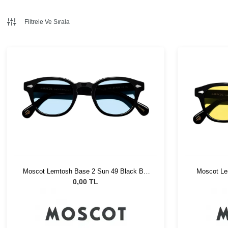
Filtrele Ve Sırala
Moscot Lemtosh Base 2 Sun 49 Black Bel
Moscot Le
Air Blue
0,00 TL