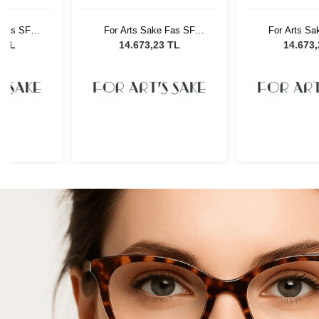
 Fas SF
For Arts Sake Fas SF
For Arts Sa
 Güneş
001BR Kadın Güneş
001BR Kad
3 TL
14.673,23 TL
14.673
ü
Gözlüğü
Gözl