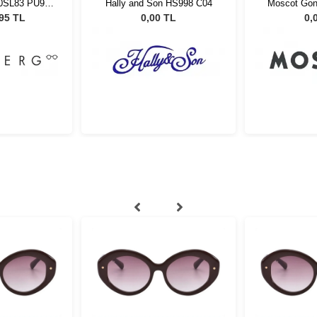
10SL83 PU9
Hally and Son HS998 C04
Moscot Gon
45
Fore
,95 TL
0,00 TL
0,