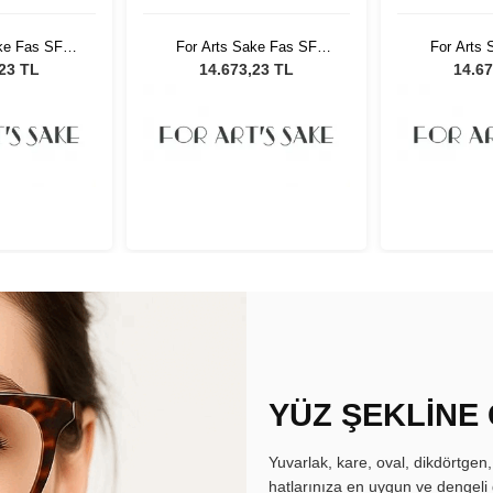
ke Fas SF
For Arts Sake Fas SF
For Arts
ın Güneş
001BR Kadın Güneş
001BR K
,23 TL
14.673,23 TL
14.67
üğü
Gözlüğü
Gö
YÜZ ŞEKLİNE
Yuvarlak, kare, oval, dikdörtgen
hatlarınıza en uygun ve dengeli 