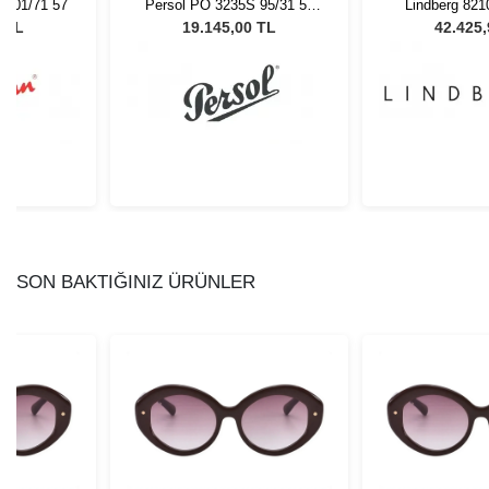
 601/71 57
Persol PO 3235S 95/31 55
Lindberg 82
Unisex Güneş Gözlüğü
551
0 TL
19.145,00 TL
42.425
SON BAKTIĞINIZ ÜRÜNLER