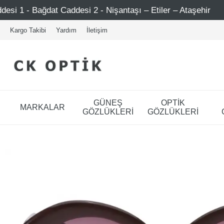
2 - Nişantaşı – Etiler – Ataşehir
Şimdi Üye ol ! 5000 T
Kargo Takibi
Yardım
İletişim
GÜNEŞ
OPTİK
MARKALAR
GÖZLÜKLERİ
GÖZLÜKLERİ