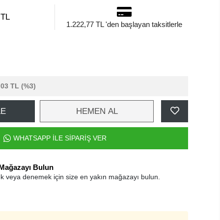
 TL
1.222,77 TL 'den başlayan taksitlerle
,03 TL
(%3)
LE
HEMEN AL
WHATSAPP İLE SİPARİŞ VER
 Mağazayı Bulun
k veya denemek için size en yakın mağazayı bulun.