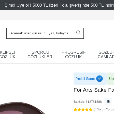
L üzeri ilk alışverişinde 500 TL indirim
Mağazalarımız 
KLİPSLİ
SPORCU
PROGRESİF
GÖZLÜ
GÖZLÜK
GÖZLÜKLERİ
GÖZLÜK
CAMLAR
Yetkili Satıcı
Ücr
For Arts Sake 
Barkod
:
612781588
(0) Yorum
Yoru