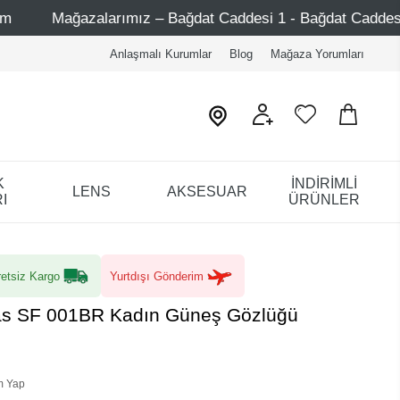
– Bağdat Caddesi 1 - Bağdat Caddesi 2 - Nişantaşı – Etiler 
Anlaşmalı Kurumlar
Blog
Mağaza Yorumları
K
İNDİRİMLİ
LENS
AKSESUAR
I
ÜRÜNLER
etsiz Kargo
Yurtdışı Gönderim
Fas SF 001BR Kadın Güneş Gözlüğü
m Yap