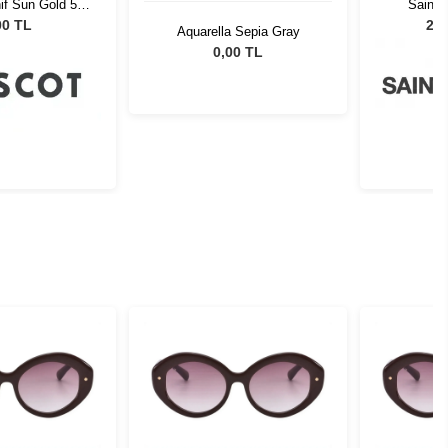
if Sun Gold 54
Saint 
st Wood
CA
00 TL
27.
Aquarella Sepia Gray
0,00 TL