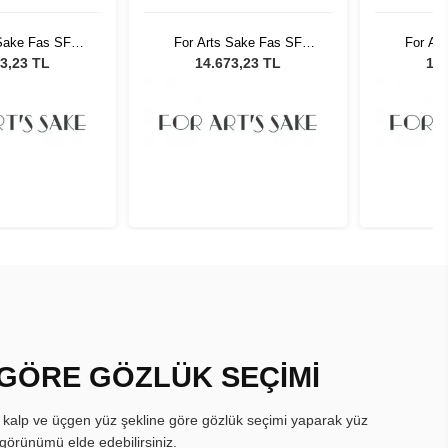
 Sake Fas SF
For Arts Sake Fas SF
For Ar
adın Güneş
001BR Kadın Güneş
001BR
3,23 TL
14.673,23 TL
14.
zlüğü
Gözlüğü
 GÖRE GÖZLÜK SEÇİMİ
, kalp ve üçgen yüz şekline göre gözlük seçimi yaparak yüz
görünümü elde edebilirsiniz.