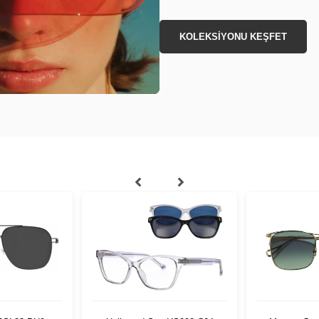
KOLEKSİYONU KEŞFET