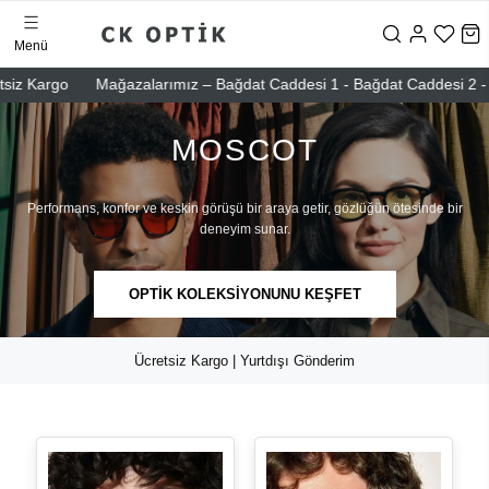
Menü
rgo
Mağazalarımız – Bağdat Caddesi 1 - Bağdat Caddesi 2 - Nişantaşı
MOSCOT
Performans, konfor ve keskin görüşü bir araya getir, gözlüğün ötesinde bir
deneyim sunar.
OPTİK KOLEKSİYONUNU KEŞFET
Ücretsiz Kargo | Yurtdışı Gönderim