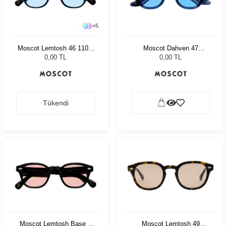
+
5
Moscot Lemtosh 46 110 Ii
Moscot Dahven 47
Blue Bel Air Blue
Sapphire Celebrity Blue
0,00 TL
0,00 TL
Tükendi
Moscot Lemtosh Base 2
Moscot Lemtosh 49