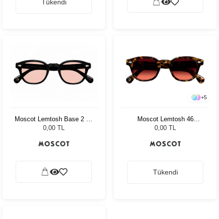
Tükendi
+
5
Moscot Lemtosh 46
Moscot Lemtosh Base 2 49
Tortoise Cabernet
Black Ny Rose
0,00 TL
0,00 TL
Tükendi