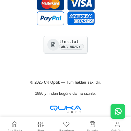
llms.txt
AI READY
© 2026
CK Optik
— Tüm hakları saklıdır.
1996 yılından bugüne daima sizinle.
Ana Sayfa
Filtre
Favorilerim
Sepetim
Giriş Yap