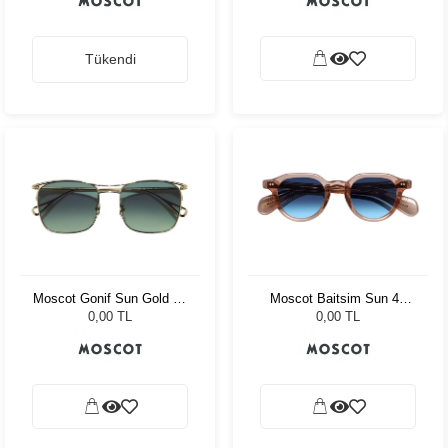
Tükendi
Moscot Gonif Sun Gold 54
Moscot Baitsim Sun 48
Forest Wood
Vintage Rose Den Bl
0,00 TL
0,00 TL