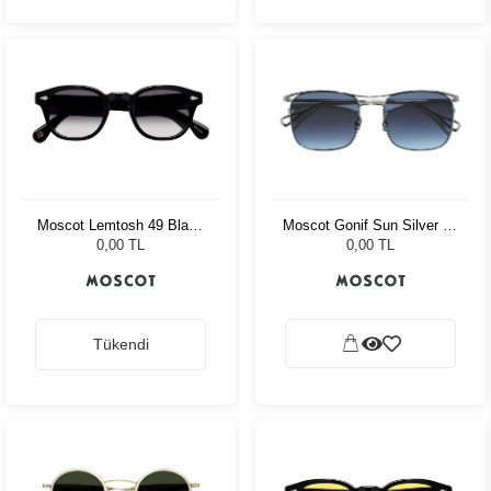
Moscot Lemtosh 49 Black
Moscot Gonif Sun Silver 54
American Grey Fade
Denim Blue
0,00 TL
0,00 TL
Tükendi