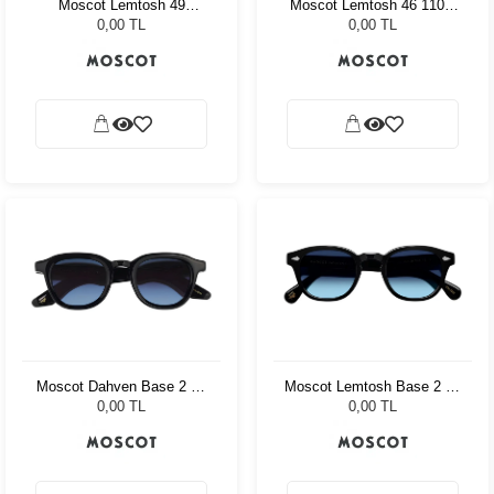
Moscot Lemtosh 49
Moscot Lemtosh 46 110 Ii
Tortoise American Grey
Blue Celebrity Blue
0,00 TL
0,00 TL
Fade
Moscot Dahven Base 2 47
Moscot Lemtosh Base 2 46
Black Denim Blue
Black Denim Blue
0,00 TL
0,00 TL