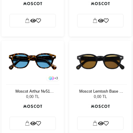
+
3
Moscot Arthur Nv51
Moscot Lemtosh Base 2
Tortoise Celebrity Blue
Sun 49 Black Amber
0,00 TL
0,00 TL