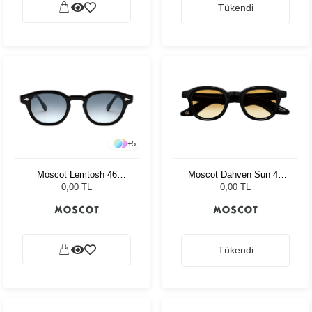
Tükendi
+
5
Moscot Lemtosh 46
Moscot Dahven Sun 47
Tortoise American Grey
Black Chestnut Fade
0,00 TL
0,00 TL
Fade
Tükendi