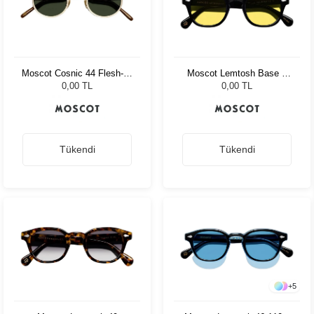
Moscot Cosnic 44 Flesh-D.
Moscot Lemtosh Base 2
Brown/Gold G15 Pln
Sun 49 Black Mellow
0,00 TL
0,00 TL
Yellow
Tükendi
Tükendi
+
5