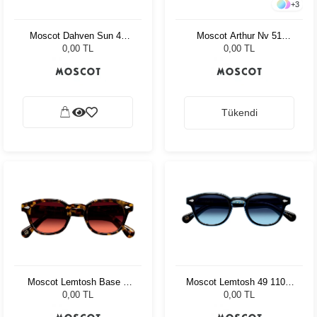
+
3
Moscot Dahven Sun 47
Moscot Arthur Nv 51
Tortoise Forest Wood
Charcoal Amr.Grey Fade
0,00 TL
0,00 TL
Tükendi
Moscot Lemtosh Base 2
Moscot Lemtosh 49 110 Ii
Sun 46 Tort Cabernet
Blue Denim Blue
0,00 TL
0,00 TL