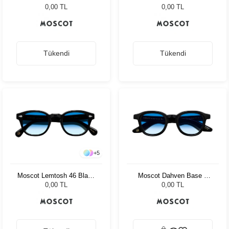
Sun 49 Black Ny Rose
Tortoise Ny Rose
0,00 TL
0,00 TL
Tükendi
Tükendi
+
5
Moscot Lemtosh 46 Black
Moscot Dahven Base 2
Broadway Blue Fad
Sun 47 Blk Brod. Blue
0,00 TL
0,00 TL
Fade