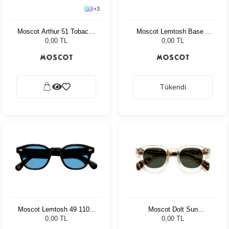
+
3
Moscot Arthur 51 Tobacco
Moscot Lemtosh Base 2
Cr-39 Green
Sun 46 Black Cabernet
0,00 TL
0,00 TL
Tükendi
Moscot Dolt Sun
Moscot Lemtosh 49 110 Ii
Flesh/Tortoise Cr-39 Pl
Blue Celebrity Blue
0,00 TL
0,00 TL
G15