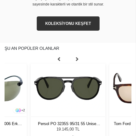
sayesinde karakterli ve otantik bir stil sunar.
KOLEKSİYONU KEŞFET
ŞU AN POPÜLER OLANLAR
+
2
553006 Erkek
Persol PO 3235S 95/31 55 Unisex
Tom Ford F
ğü
Güneş Gözlüğü
L
19.145,00 TL