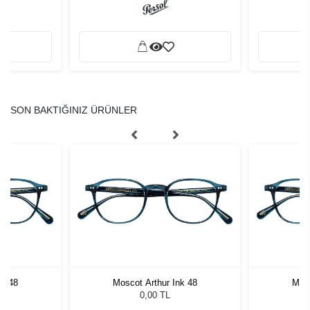
SON BAKTIĞINIZ ÜRÜNLER
nk 48
Moscot Arthur Ink 48
Mosc
0,00 TL