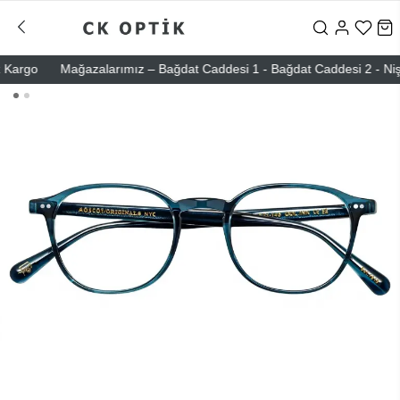
rgo
Mağazalarımız – Bağdat Caddesi 1 - Bağdat Caddesi 2 - Nişantaş