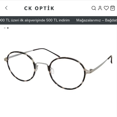
TL üzeri ilk alışverişinde 500 TL indirim
Mağazalarımız – Bağdat Cadd