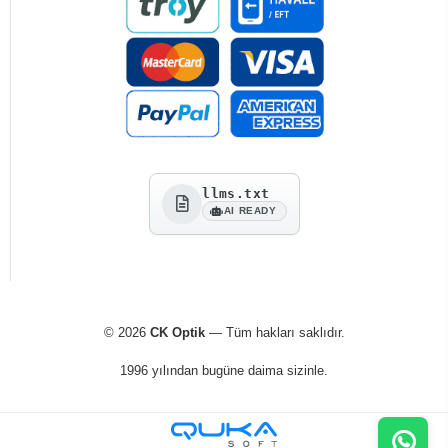
llms.txt
AI READY
© 2026
CK Optik
— Tüm hakları saklıdır.
1996 yılından bugüne daima sizinle.