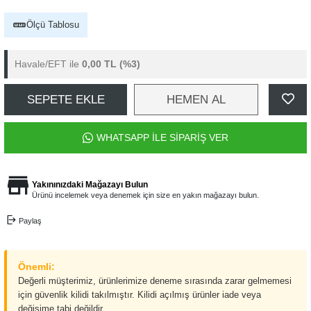
Ölçü Tablosu
Havale/EFT ile
0,00 TL
(%3)
SEPETE EKLE
HEMEN AL
WHATSAPP İLE SİPARİŞ VER
Yakınınızdaki Mağazayı Bulun
Ürünü incelemek veya denemek için size en yakın mağazayı bulun.
Paylaş
Önemli:
Değerli müşterimiz, ürünlerimize deneme sırasında zarar gelmemesi
için güvenlik kilidi takılmıştır. Kilidi açılmış ürünler iade veya
değişime tabi değildir.