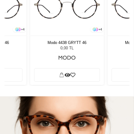
+
4
+
4
TT 46
Modo 4438 GRYTT 46
Modo
0,00 TL