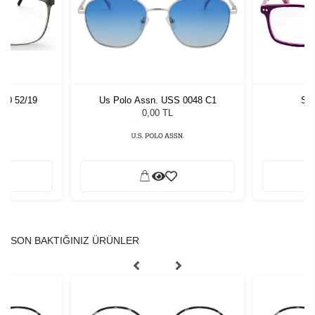
060 52/19
Us Polo Assn. USS 0048 C1
Sla
0,00 TL
SON BAKTIĞINIZ ÜRÜNLER