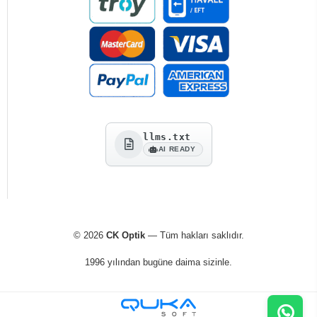
llms.txt
AI READY
© 2026
CK Optik
— Tüm hakları saklıdır.
1996 yılından bugüne daima sizinle.