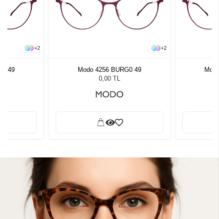
+
2
+
2
G0 49
Modo 4256 BURG0 49
Modo
0,00 TL