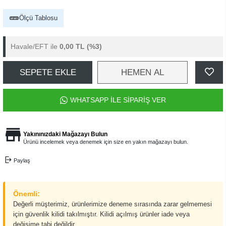
Ölçü Tablosu
Havale/EFT ile
0,00 TL
(%3)
SEPETE EKLE
HEMEN AL
WHATSAPP İLE SİPARİŞ VER
Yakınınızdaki Mağazayı Bulun
Ürünü incelemek veya denemek için size en yakın mağazayı bulun.
Paylaş
Önemli:
Değerli müşterimiz, ürünlerimize deneme sırasında zarar gelmemesi
için güvenlik kilidi takılmıştır. Kilidi açılmış ürünler iade veya
değişime tabi değildir.