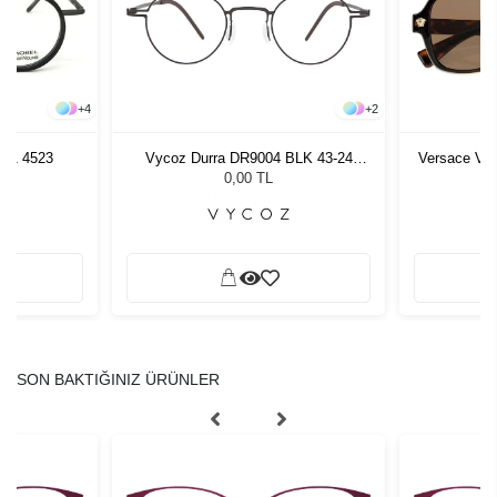
+
4
+
2
01 4523
Vycoz Durra DR9004 BLK 43-24
Versace VE 
51385
G
0,00 TL
SON BAKTIĞINIZ ÜRÜNLER