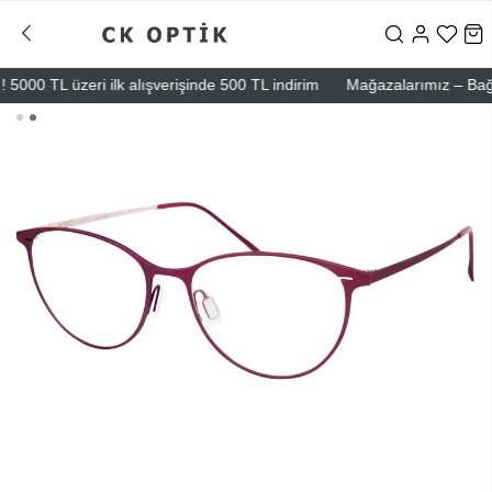
00 TL üzeri ilk alışverişinde 500 TL indirim
Mağazalarımız – Bağdat C