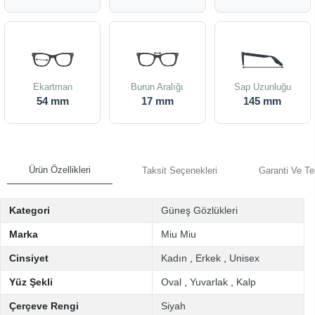
Ekartman
Burun Aralığı
Sap Uzunluğu
54 mm
17 mm
145 mm
Ürün Özellikleri
Taksit Seçenekleri
Garanti Ve Te
Kategori
Güneş Gözlükleri
Marka
Miu Miu
Cinsiyet
Kadın
,
Erkek
,
Unisex
Yüz Şekli
Oval
,
Yuvarlak
,
Kalp
Çerçeve Rengi
Siyah