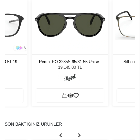
+
3
070 51 19
Persol PO 3235S 95/31 55 Unisex
Silhouet
Güneş Gözlüğü
19.145,00 TL
SON BAKTIĞINIZ ÜRÜNLER