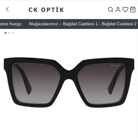
iz Kargo
Mağazalarımız – Bağdat Caddesi 1 - Bağdat Caddesi 2 - Nişa