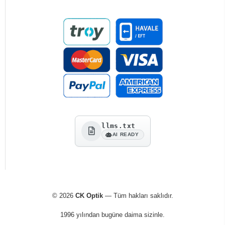
llms.txt
AI READY
© 2026
CK Optik
— Tüm hakları saklıdır.
1996 yılından bugüne daima sizinle.