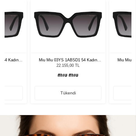
 54 Kadın
Miu Miu 03YS 1ABSD1 54 Kadın
Miu Miu 
ğü
Güneş Gözlüğü
G
L
22.155,00 TL
Tükendi