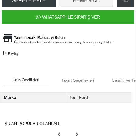
SEPETE EKLE
HEMEN AL
WHATSAPP İLE SİPARİŞ VER
Yakınınızdaki Mağazayı Bulun
Ürünü incelemek veya denemek için size en yakın mağazayı bulun.
Paylaş
Ürün Özellikleri
Taksit Seçenekleri
Garanti Ve Te
Marka
Tom Ford
ŞU AN POPÜLER OLANLAR