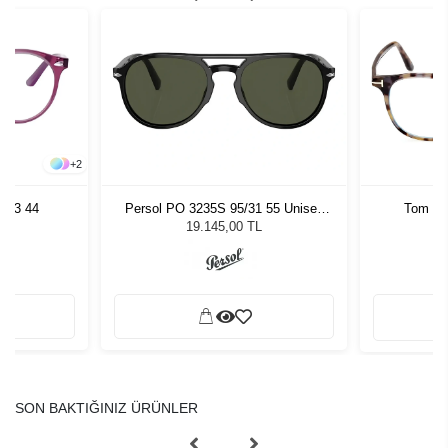
+
2
813 44
Persol PO 3235S 95/31 55 Unisex
Tom Fo
Güneş Gözlüğü
19.145,00 TL
SON BAKTIĞINIZ ÜRÜNLER