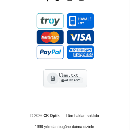
llms.txt
AI READY
© 2026
CK Optik
— Tüm hakları saklıdır.
1996 yılından bugüne daima sizinle.