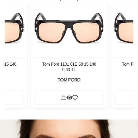
58 15 140
Tom Ford 1101 01E 58 15 140
Tom Ford
0,00 TL