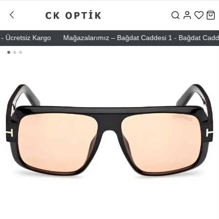
Ücretsiz Kargo
Mağazalarımız – Bağdat Caddesi 1 - Bağdat Caddesi 2