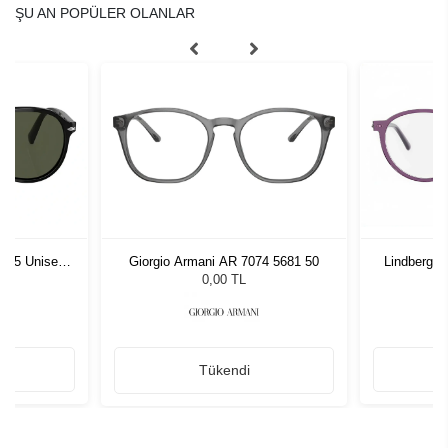
ŞU AN POPÜLER OLANLAR
1 55 Unisex
Giorgio Armani AR 7074 5681 50
Lindberg 
ğü
L
0,00 TL
Tükendi