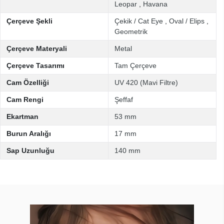
Leopar
,
Havana
Çerçeve Şekli
Çekik / Cat Eye
,
Oval / Elips
,
Geometrik
Çerçeve Materyali
Metal
Çerçeve Tasarımı
Tam Çerçeve
Cam Özelliği
UV 420 (Mavi Filtre)
Cam Rengi
Şeffaf
Ekartman
53 mm
Burun Aralığı
17 mm
Sap Uzunluğu
140 mm