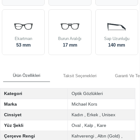
Ekartman
Burun Aralığı
Sap Uzunluğu
53 mm
17 mm
140 mm
Ürün Özellikleri
Taksit Seçenekleri
Garanti Ve Te
Kategori
Optik Gözlükleri
Marka
Michael Kors
Cinsiyet
Kadın
,
Erkek
,
Unisex
Yüz Şekli
Oval
,
Kalp
,
Kare
Çerçeve Rengi
Kahverengi
,
Altın (Gold)
,