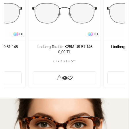
+
11
+
11
 U9 51 145
Lindberg Rirobin K25M U9 51 145
Lindberg 
0,00 TL