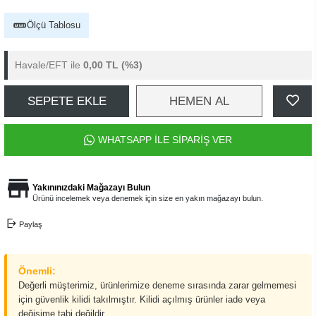
Ölçü Tablosu
Havale/EFT ile
0,00 TL
(%3)
SEPETE EKLE
HEMEN AL
WHATSAPP İLE SİPARİŞ VER
Yakınınızdaki Mağazayı Bulun
Ürünü incelemek veya denemek için size en yakın mağazayı bulun.
Paylaş
Önemli:
Değerli müşterimiz, ürünlerimize deneme sırasında zarar gelmemesi
için güvenlik kilidi takılmıştır. Kilidi açılmış ürünler iade veya
değişime tabi değildir.