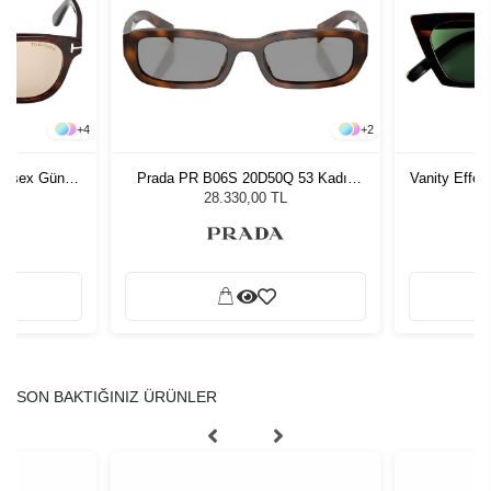
+
4
+
2
nisex Güneş
Prada PR B06S 20D50Q 53 Kadın
Vanity Effe
Güneş Gözlüğü
L
28.330,00 TL
SON BAKTIĞINIZ ÜRÜNLER