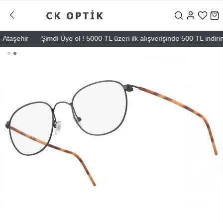
şehir
Şimdi Üye ol ! 5000 TL üzeri ilk alışverişinde 500 TL indirim