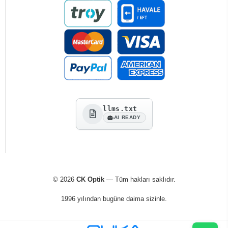
llms.txt
AI READY
© 2026
CK Optik
— Tüm hakları saklıdır.
1996 yılından bugüne daima sizinle.