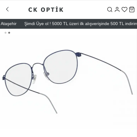
şehir
Şimdi Üye ol ! 5000 TL üzeri ilk alışverişinde 500 TL indirim