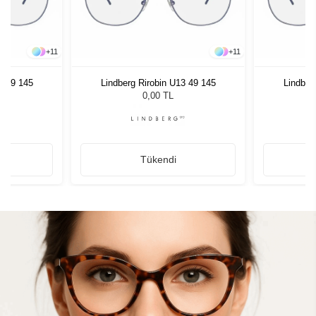
+
11
+
11
3 49 145
Lindberg Rirobin U13 49 145
Lindber
0,00 TL
Tükendi