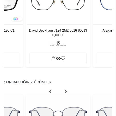
+
3
AW6190 C1
David Beckham 7124 2M2 5816 80613
Alexand
0,00 TL
SON BAKTIĞINIZ ÜRÜNLER