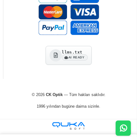
llms.txt
AI READY
© 2026
CK Optik
— Tüm hakları saklıdır.
1996 yılından bugüne daima sizinle.