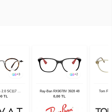
+
3
+
2
s 2.0 SC117 Col
Ray-Ban RX9078V 3928 48
Tom For
BTH
00 TL
0,00 TL