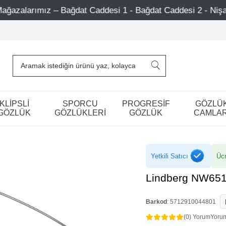
addesi 1 - Bağdat Caddesi 2 - Nişantaşı – Etiler – Ataşehir
KLİPSLİ
SPORCU
PROGRESİF
GÖZLÜ
GÖZLÜK
GÖZLÜKLERİ
GÖZLÜK
CAMLAR
Yetkili Satıcı
Ücr
Lindberg NW651
Barkod
:
5712910044801
(0) Yorum
Yoru