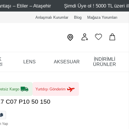
Şimdi Üye ol ! 5000 TL üzeri ilk alışverişinde 500 TL i
Anlaşmalı Kurumlar
Blog
Mağaza Yorumları
K
İNDİRİMLİ
LENS
AKSESUAR
I
ÜRÜNLER
etsiz Kargo
Yurtdışı Gönderim
7 C07 P10 50 150
m Yap