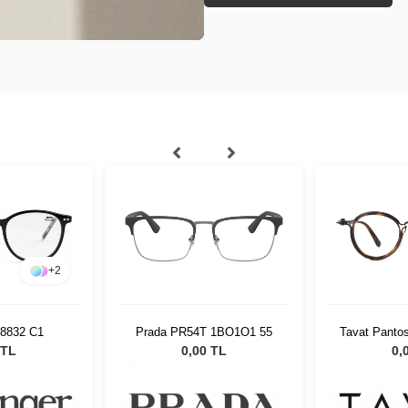
+
2
 8832 C1
Prada PR54T 1BO1O1 55
Tavat Panto
 TL
0,00 TL
0,