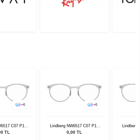
+
6
+
6
W6517 C07 P10
Lindberg NW6517 C07 P10
Lindberg
0 150
50 150
00 TL
0,00 TL