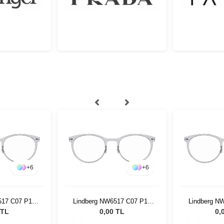
+
6
+
6
517 C07 P10
Lindberg NW6517 C07 P10
Lindberg N
50
50 150
5
 TL
0,00 TL
0,