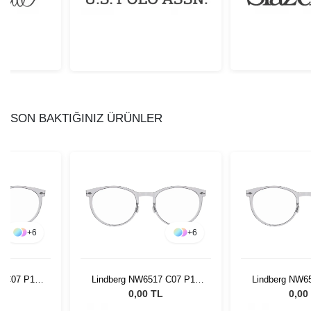
SON BAKTIĞINIZ ÜRÜNLER
+
6
+
6
7 C07 P10
Lindberg NW6517 C07 P10
Lindberg NW6
50 150
50 1
L
0,00 TL
0,00