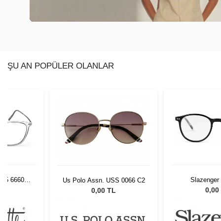
ŞU AN POPÜLER OLANLAR
1/75 6660
Slazenger
Us Polo Assn. USS 0066 C2
L
0,00
0,00 TL