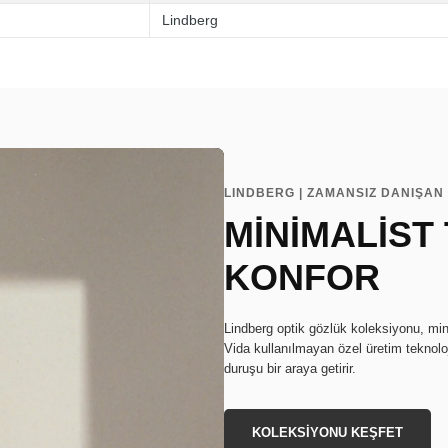
Lindberg
LINDBERG | ZAMANSIZ DANIŞAN 
MİNİMALİST
KONFOR
Lindberg optik gözlük koleksiyonu, min
Vida kullanılmayan özel üretim teknoloj
duruşu bir araya getirir.
KOLEKSİYONU KEŞFET