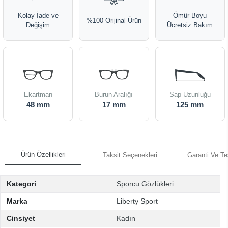
Kolay İade ve
Ömür Boyu
%100 Orijinal Ürün
Değişim
Ücretsiz Bakım
Ekartman
Burun Aralığı
Sap Uzunluğu
48 mm
17 mm
125 mm
Ürün Özellikleri
Taksit Seçenekleri
Garanti Ve Te
Kategori
Sporcu Gözlükleri
Marka
Liberty Sport
Cinsiyet
Kadın