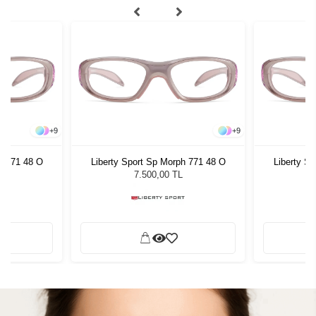
+
9
+
9
h 771 48 O
Liberty Sport Sp Morph 771 48 O
Liberty S
7.500,00 TL