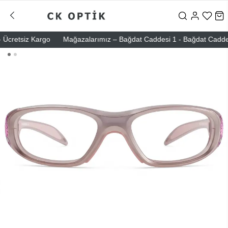
cretsiz Kargo
Mağazalarımız – Bağdat Caddesi 1 - Bağdat Caddesi 2 -