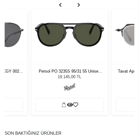
P-HCGY 002
Persol PO 3235S 95/31 55 Unisex
Tavat Ape
zlüğü
Güneş Gözlüğü
L
19.145,00 TL
SON BAKTIĞINIZ ÜRÜNLER