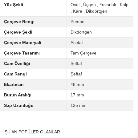
Yüz Şekli
Oval
,
Üçgen
,
Yuvarlak
,
Kalp
,
Kare
,
Dikdörtgen
Çerçeve Rengi
Pembe
Çerçeve Şekli
Dikdörtgen
Çerçeve Materyali
Asetat
Çerçeve Tasarımı
Tam Çerçeve
Cam Özelliği
Şeffaf
Cam Rengi
Şeffaf
Ekartman
48 mm
Burun Aralığı
17 mm
Sap Uzunluğu
125 mm
ŞU AN POPÜLER OLANLAR