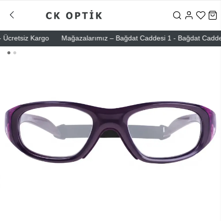
cretsiz Kargo
Mağazalarımız – Bağdat Caddesi 1 - Bağdat Caddesi 2 -