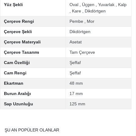
Yüz Şekli
Oval
,
Üçgen
,
Yuvarlak
,
Kalp
,
Kare
,
Dikdörtgen
Çerçeve Rengi
Pembe
,
Mor
Çerçeve Şekli
Dikdörtgen
Çerçeve Materyali
Asetat
Çerçeve Tasarımı
Tam Çerçeve
Cam Özelliği
Şeffaf
Cam Rengi
Şeffaf
Ekartman
48 mm
Burun Aralığı
17 mm
Sap Uzunluğu
125 mm
ŞU AN POPÜLER OLANLAR