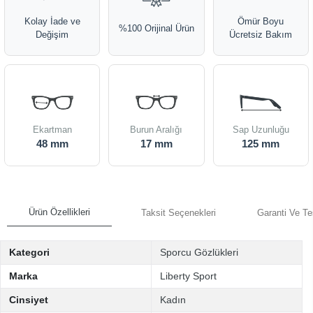
Kolay İade ve
Ömür Boyu
%100 Orijinal Ürün
Değişim
Ücretsiz Bakım
Ekartman
Burun Aralığı
Sap Uzunluğu
48 mm
17 mm
125 mm
Ürün Özellikleri
Taksit Seçenekleri
Garanti Ve Te
Kategori
Sporcu Gözlükleri
Marka
Liberty Sport
Cinsiyet
Kadın