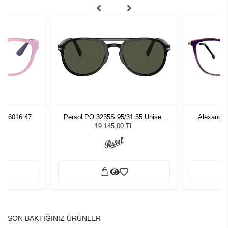
02 6016 47
Persol PO 3235S 95/31 55 Unisex
Alexande
Güneş Gözlüğü
19.145,00 TL
SON BAKTIĞINIZ ÜRÜNLER