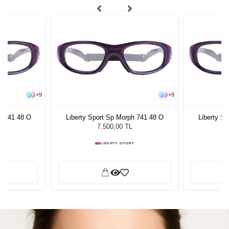
+
9
+
9
h 741 48 O
Liberty Sport Sp Morph 741 48 O
Liberty S
7.500,00 TL