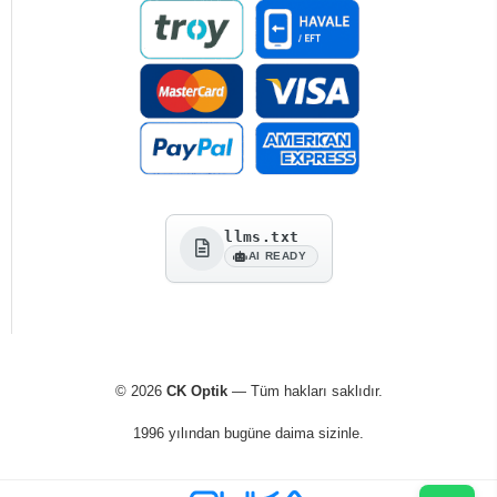
llms.txt
AI READY
© 2026
CK Optik
— Tüm hakları saklıdır.
1996 yılından bugüne daima sizinle.