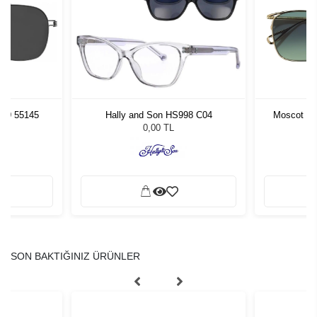
PU9 55145
Hally and Son HS998 C04
Moscot Go
L
0,00 TL
SON BAKTIĞINIZ ÜRÜNLER