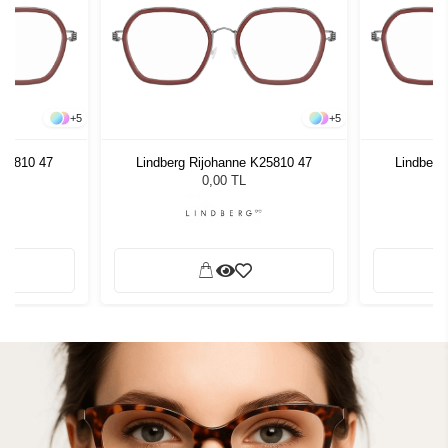
+
5
+
5
K25810 47
Lindberg Rijohanne K25810 47
Lindberg
0,00 TL