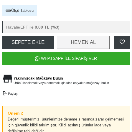
Ölçü Tablosu
Havale/EFT ile
0,00 TL
(%3)
SEPETE EKLE
HEMEN AL
WHATSAPP İLE SİPARİŞ VER
Yakınınızdaki Mağazayı Bulun
Ürünü incelemek veya denemek için size en yakın mağazayı bulun.
Paylaş
Önemli:
Değerli müşterimiz, ürünlerimize deneme sırasında zarar gelmemesi
için güvenlik kilidi takılmıştır. Kilidi açılmış ürünler iade veya
değişime tabi değildir.