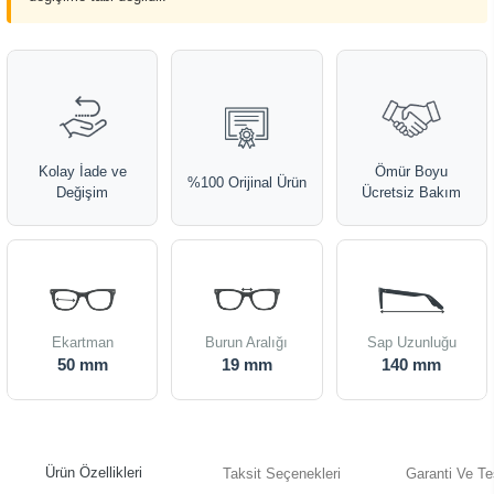
Kolay İade ve
Ömür Boyu
%100 Orijinal Ürün
Değişim
Ücretsiz Bakım
Ekartman
Burun Aralığı
Sap Uzunluğu
50 mm
19 mm
140 mm
Ürün Özellikleri
Taksit Seçenekleri
Garanti Ve Te