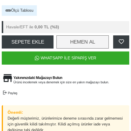
Ölçü Tablosu
Havale/EFT ile
0,00 TL
(%3)
SEPETE EKLE
HEMEN AL
WHATSAPP İLE SİPARİŞ VER
Yakınınızdaki Mağazayı Bulun
Ürünü incelemek veya denemek için size en yakın mağazayı bulun.
Paylaş
Önemli:
Değerli müşterimiz, ürünlerimize deneme sırasında zarar gelmemesi
için güvenlik kilidi takılmıştır. Kilidi açılmış ürünler iade veya
değişime tabi değildir.