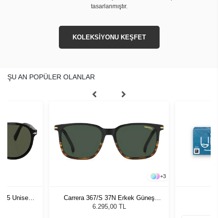
tasarlanmıştır.
KOLEKSİYONU KEŞFET
ŞU AN POPÜLER OLANLAR
+
3
1 55 Unisex
Carrera 367/S 37N Erkek Güneş
ğü
Gözlüğü
L
6.295,00 TL