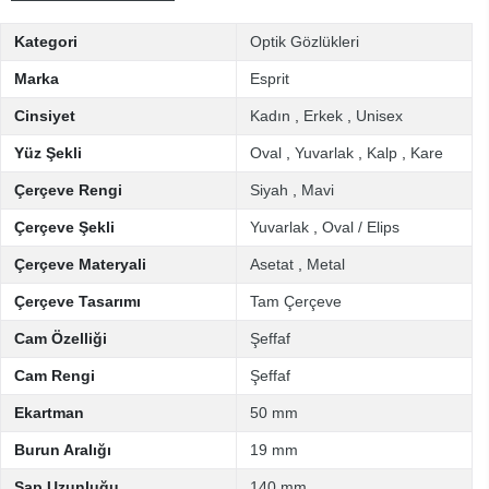
Kategori
Optik Gözlükleri
Marka
Esprit
Cinsiyet
Kadın
,
Erkek
,
Unisex
Yüz Şekli
Oval
,
Yuvarlak
,
Kalp
,
Kare
Çerçeve Rengi
Siyah
,
Mavi
Çerçeve Şekli
Yuvarlak
,
Oval / Elips
Çerçeve Materyali
Asetat
,
Metal
Çerçeve Tasarımı
Tam Çerçeve
Cam Özelliği
Şeffaf
Cam Rengi
Şeffaf
Ekartman
50 mm
Burun Aralığı
19 mm
Sap Uzunluğu
140 mm