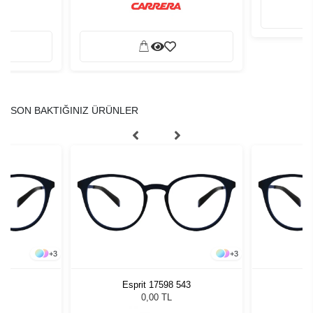
SON BAKTIĞINIZ ÜRÜNLER
+
3
+
3
543
Esprit 17598 543
Es
0,00 TL