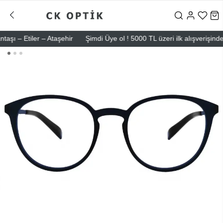
 – Etiler – Ataşehir
Şimdi Üye ol ! 5000 TL üzeri ilk alışverişinde 50