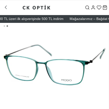
L üzeri ilk alışverişinde 500 TL indirim
Mağazalarımız – Bağdat Cadde