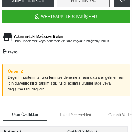
SEPETE EKLE
HEMEN AL
WHATSAPP İLE SİPARİŞ VER
Yakınınızdaki Mağazayı Bulun
Ürünü incelemek veya denemek için size en yakın mağazayı bulun.
Paylaş
Önemli:
Değerli müşterimiz, ürünlerimize deneme sırasında zarar gelmemesi
için güvenlik kilidi takılmıştır. Kilidi açılmış ürünler iade veya
değişime tabi değildir.
Ürün Özellikleri
Taksit Seçenekleri
Garanti Ve Te
Kategori
Optik Gözlükleri