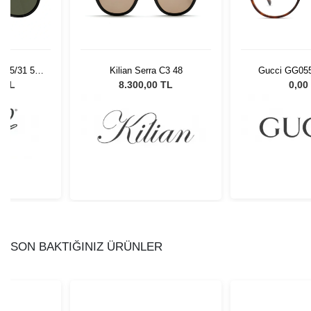
 95/31 55
Kilian Serra C3 48
Gucci GG055
Gözlüğü
0 TL
8.300,00 TL
0,00
SON BAKTIĞINIZ ÜRÜNLER