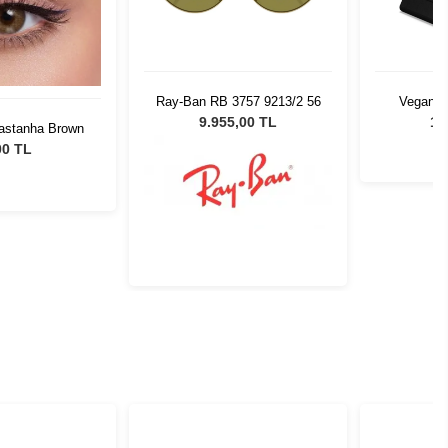
Ray-Ban RB 3757 9213/2 56
Vegan De
9.955,00 TL
1.
Castanha Brown
00 TL