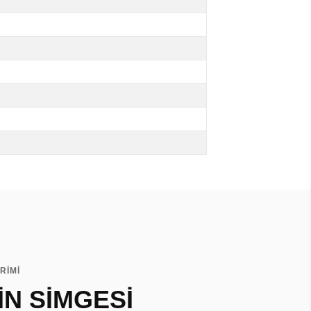
RIMI
N SİMGESİ