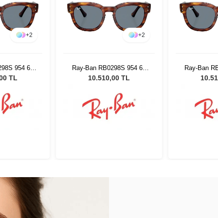
+
2
+
2
98S 954 62
Ray-Ban RB0298S 954 62
Ray-Ban R
neş Gözlüğü
53 Unisex Güneş Gözlüğü
53 Unisex 
,00 TL
10.510,00 TL
10.51