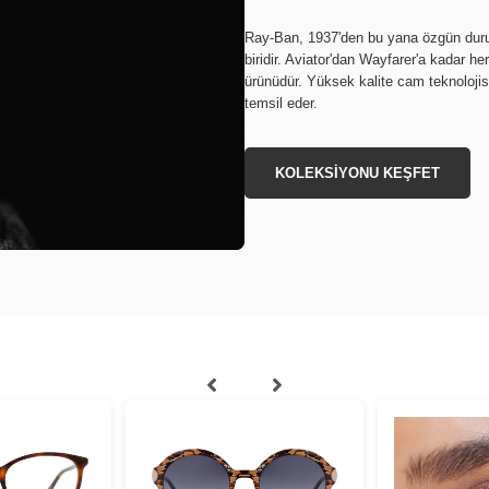
Ray-Ban, 1937'den bu yana özgün duruş
biridir. Aviator'dan Wayfarer'a kadar h
ürünüdür. Yüksek kalite cam teknolojisi
temsil eder.
KOLEKSİYONU KEŞFET