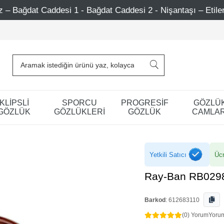
 - Bağdat Caddesi 2 - Nişantaşı – Etiler – Ataşehir
75
KLİPSLİ
SPORCU
PROGRESİF
GÖZLÜ
GÖZLÜK
GÖZLÜKLERİ
GÖZLÜK
CAMLAR
Yetkili Satıcı
Ücr
Ray-Ban RB0298
Barkod
:
612683110
(0) Yorum
Yoru