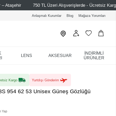
0 TL Üzeri Alışverişlerde - Ücretsiz Kargo
Mağazalarım
Anlaşmalı Kurumlar
Blog
Mağaza Yorumları
K
İNDİRİMLİ
LENS
AKSESUAR
I
ÜRÜNLER
etsiz Kargo
Yurtdışı Gönderim
S 954 62 53 Unisex Güneş Gözlüğü
m Yap