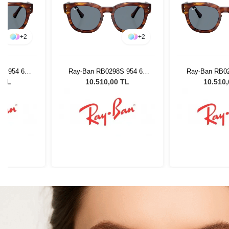
+
2
+
2
S 954 62
Ray-Ban RB0298S 954 62
Ray-Ban RB02
ş Gözlüğü
53 Unisex Güneş Gözlüğü
53 Unisex Gü
0 TL
10.510,00 TL
10.510