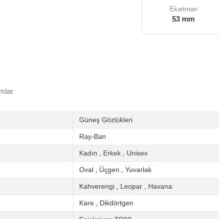
Ekartman
53 mm
mlar
Güneş Gözlükleri
Ray-Ban
Kadın
,
Erkek
,
Unisex
Oval
,
Üçgen
,
Yuvarlak
Kahverengi
,
Leopar
,
Havana
Kare
,
Dikdörtgen