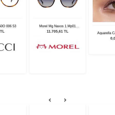
0O 006 53
Morel Mg Naxos 1.Mp01
5219
 TL
11.705,61 TL
Aquarella 
0,