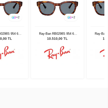
+
2
+
2
B0298S 954 62
Ray-Ban RB0298S 954 62
Ray-Ban
Güneş Gözlüğü
53 Unisex Güneş Gözlüğü
53 Unise
0,00 TL
10.510,00 TL
10.