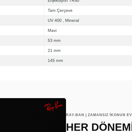
Enjeksiyon TR90
Tam Çerçeve
UV 400
,
Mineral
Mavi
53 mm
21 mm
145 mm
RAY-BAN | ZAMANSIZ İKONUN EV
HER DÖNEMİ