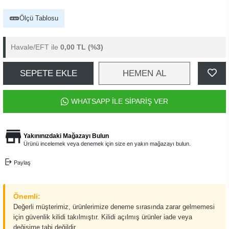
Ölçü Tablosu
Havale/EFT ile
0,00 TL
(%3)
SEPETE EKLE
HEMEN AL
WHATSAPP İLE SİPARİŞ VER
Yakınınızdaki Mağazayı Bulun
Ürünü incelemek veya denemek için size en yakın mağazayı bulun.
Paylaş
Önemli:
Değerli müşterimiz, ürünlerimize deneme sırasında zarar gelmemesi
için güvenlik kilidi takılmıştır. Kilidi açılmış ürünler iade veya
değişime tabi değildir.