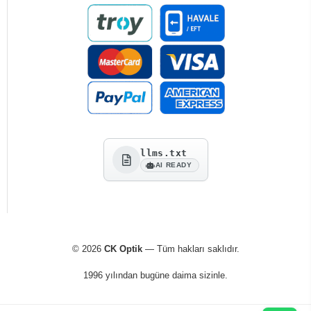
llms.txt
AI READY
© 2026
CK Optik
— Tüm hakları saklıdır.
1996 yılından bugüne daima sizinle.