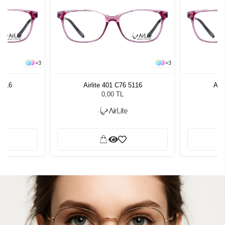
+
3
+
3
 5116
Airlite 401 C76 5116
Airl
0,00 TL