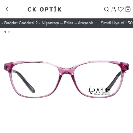
dat Caddesi 2 - Nişantaşı – Etiler – Ataşehir
Şimdi Üye ol ! 5000 TL