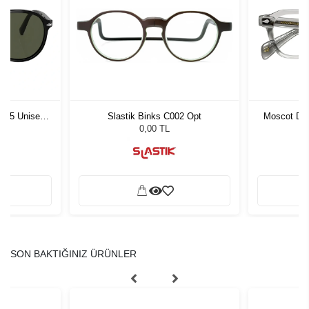
1 55 Unisex
Slastik Binks C002 Opt
Moscot Dol
ğü
L
0,00 TL
SON BAKTIĞINIZ ÜRÜNLER