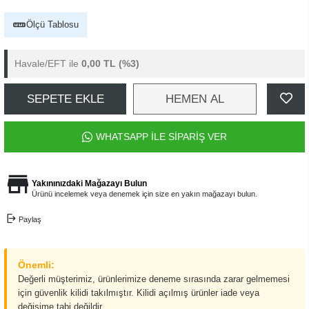
Ölçü Tablosu
Havale/EFT ile
0,00 TL
(%3)
SEPETE EKLE
HEMEN AL
WHATSAPP İLE SİPARİŞ VER
Yakınınızdaki Mağazayı Bulun
Ürünü incelemek veya denemek için size en yakın mağazayı bulun.
Paylaş
Önemli:
Değerli müşterimiz, ürünlerimize deneme sırasında zarar gelmemesi
için güvenlik kilidi takılmıştır. Kilidi açılmış ürünler iade veya
değişime tabi değildir.