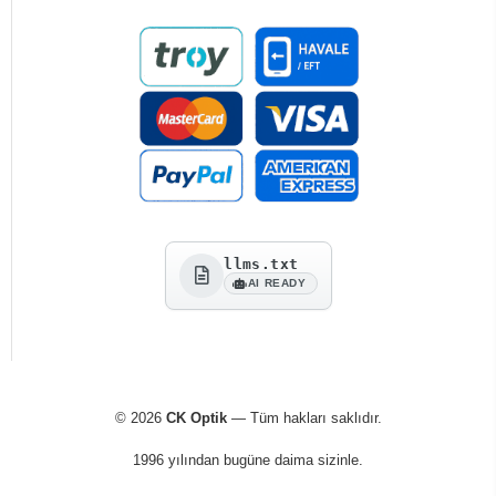
llms.txt
AI READY
© 2026
CK Optik
— Tüm hakları saklıdır.
1996 yılından bugüne daima sizinle.