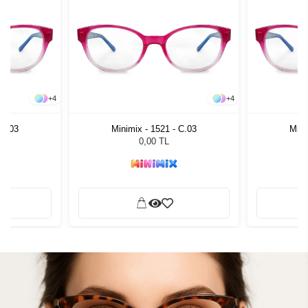
+
4
+
4
 C.03
Minimix - 1521 - C.03
Mini
0,00 TL