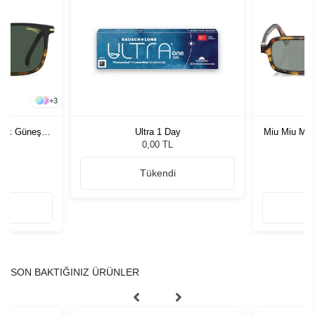
+
3
rkek Güneş
Ultra 1 Day
Miu Miu MU
G
0,00 TL
Tükendi
SON BAKTIĞINIZ ÜRÜNLER