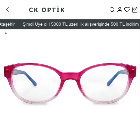
ehir
Şimdi Üye ol ! 5000 TL üzeri ilk alışverişinde 500 TL indirim