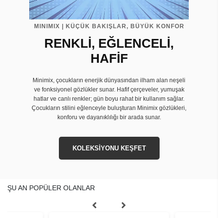
MINIMIX | KÜÇÜK BAKIŞLAR, BÜYÜK KONFOR
RENKLİ, EĞLENCELİ,
HAFİF
Minimix, çocukların enerjik dünyasından ilham alan neşeli
ve fonksiyonel gözlükler sunar. Hafif çerçeveler, yumuşak
hatlar ve canlı renkler; gün boyu rahat bir kullanım sağlar.
Çocukların stilini eğlenceyle buluşturan Minimix gözlükleri,
konforu ve dayanıklılığı bir arada sunar.
KOLEKSİYONU KEŞFET
ŞU AN POPÜLER OLANLAR