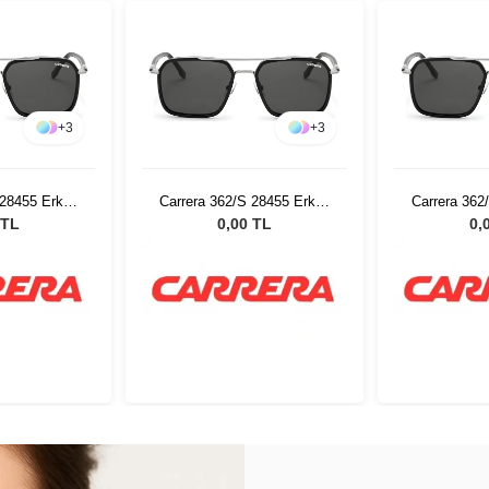
+
3
+
3
 28455 Erkek
Carrera 362/S 28455 Erkek
Carrera 362
özlüğü
Güneş Gözlüğü
Güneş
 TL
0,00 TL
0,