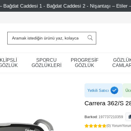
 - Bağdat Caddesi 2 - Nişantaşı – Etiler – Ataşehir
75
KLİPSLİ
SPORCU
PROGRESİF
GÖZLÜ
GÖZLÜK
GÖZLÜKLERİ
GÖZLÜK
CAMLAR
Yetkili Satıcı
Ücr
Carrera 362/S 
Barkod
:
197737210359
(0) Yorum
Yoru