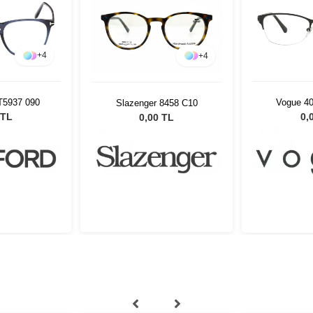
+
4
+
4
T5937 090
Vogue 4
Slazenger 8458 C10
 TL
0,
0,00 TL