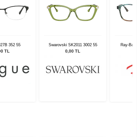
027B 352 55
Swarovski SK2011 3002 55
Ray-Ban
00 TL
0,00 TL