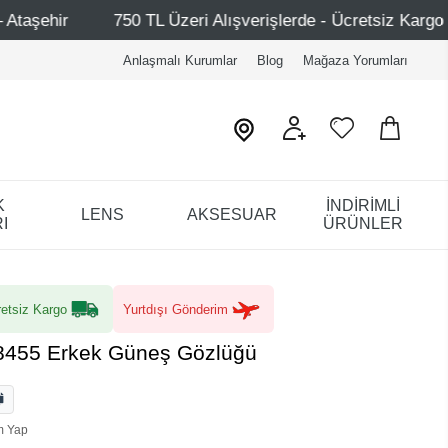
0 TL Üzeri Alışverişlerde - Ücretsiz Kargo
Mağazalarımı
Anlaşmalı Kurumlar
Blog
Mağaza Yorumları
K
İNDİRİMLİ
LENS
AKSESUAR
I
ÜRÜNLER
etsiz Kargo
Yurtdışı Gönderim
28455 Erkek Güneş Gözlüğü
m Yap