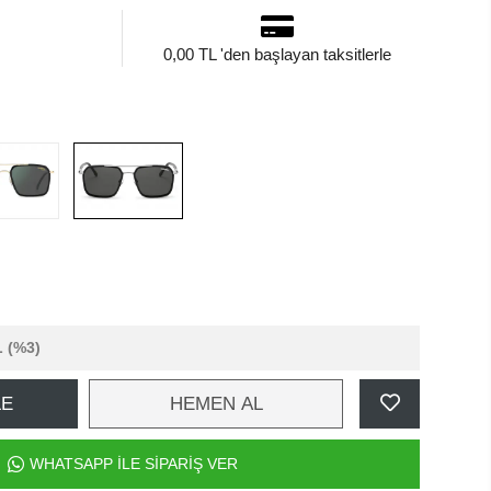
0,00 TL 'den başlayan taksitlerle
L
(%3)
LE
HEMEN AL
WHATSAPP İLE SİPARİŞ VER