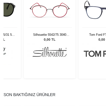
 95/31 55
Silhouette 5542/75 3040
Tom Ford F
Gözlüğü
47/22
0 TL
0,00 TL
0,00
SON BAKTIĞINIZ ÜRÜNLER