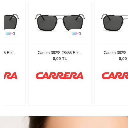
+
3
+
3
8455 Erkek
Carrera 362/S 28455 Erkek
Carrera 362/S
lüğü
Güneş Gözlüğü
Güneş G
L
0,00 TL
0,00