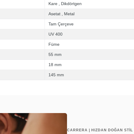
Kare
,
Dikdörtgen
Asetat
,
Metal
Tam Çerçeve
UV 400
Füme
55 mm
18 mm
145 mm
CARRERA | HIZDAN DOĞAN STİL