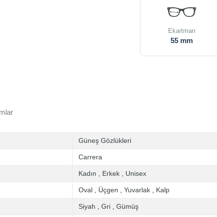
Ekartman
55 mm
mlar
Güneş Gözlükleri
Carrera
Kadın
,
Erkek
,
Unisex
Oval
,
Üçgen
,
Yuvarlak
,
Kalp
Siyah
,
Gri
,
Gümüş