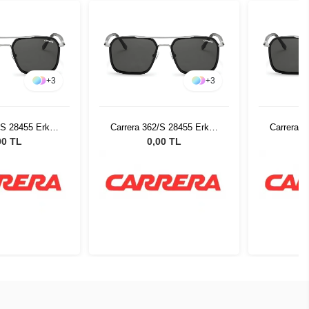
+
3
+
3
/S 28455 Erkek
Carrera 362/S 28455 Erkek
Carrera 3
 Gözlüğü
Güneş Gözlüğü
Gün
00 TL
0,00 TL