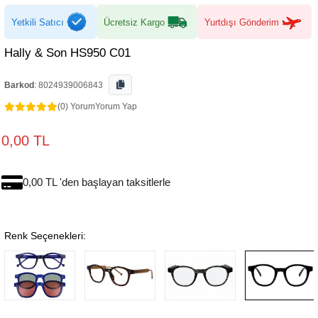
Yetkili Satıcı
Ücretsiz Kargo
Yurtdışı Gönderim
Hally & Son HS950 C01
Barkod
:
8024939006843
(0) Yorum
Yorum Yap
0,00 TL
0,00 TL 'den başlayan taksitlerle
Renk Seçenekleri: