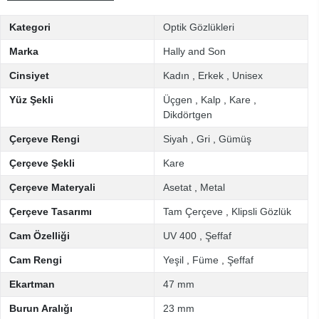
Kategori
Optik Gözlükleri
Marka
Hally and Son
Cinsiyet
Kadın
,
Erkek
,
Unisex
Yüz Şekli
Üçgen
,
Kalp
,
Kare
,
Dikdörtgen
Çerçeve Rengi
Siyah
,
Gri
,
Gümüş
Çerçeve Şekli
Kare
Çerçeve Materyali
Asetat
,
Metal
Çerçeve Tasarımı
Tam Çerçeve
,
Klipsli Gözlük
Cam Özelliği
UV 400
,
Şeffaf
Cam Rengi
Yeşil
,
Füme
,
Şeffaf
Ekartman
47 mm
Burun Aralığı
23 mm