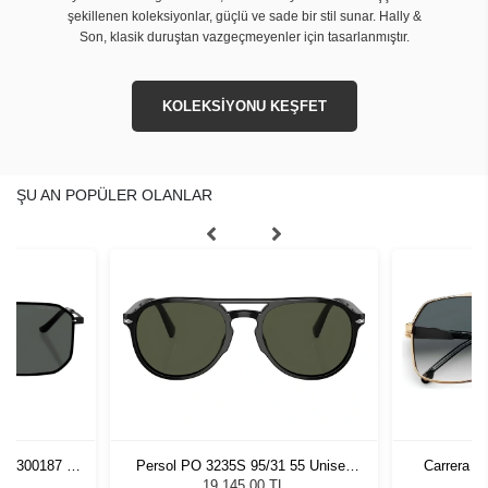
şekillenen koleksiyonlar, güçlü ve sade bir stil sunar. Hally &
Son, klasik duruştan vazgeçmeyenler için tasarlanmıştır.
KOLEKSİYONU KEŞFET
ŞU AN POPÜLER OLANLAR
5D 300187 58
Persol PO 3235S 95/31 55 Unisex
Carrera 1
zlüğü
Güneş Gözlüğü
G
L
19.145,00 TL