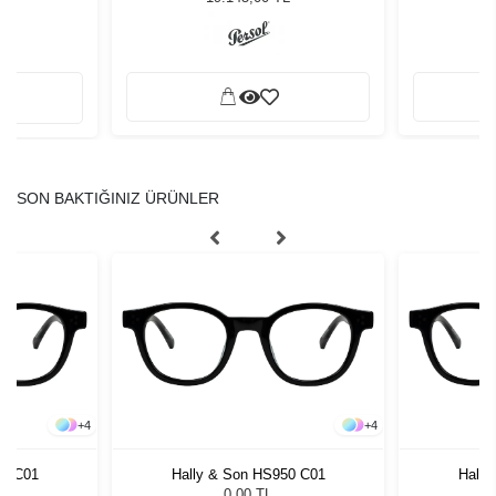
SON BAKTIĞINIZ ÜRÜNLER
+
4
+
4
50 C01
Hally & Son HS950 C01
Hally
0,00 TL