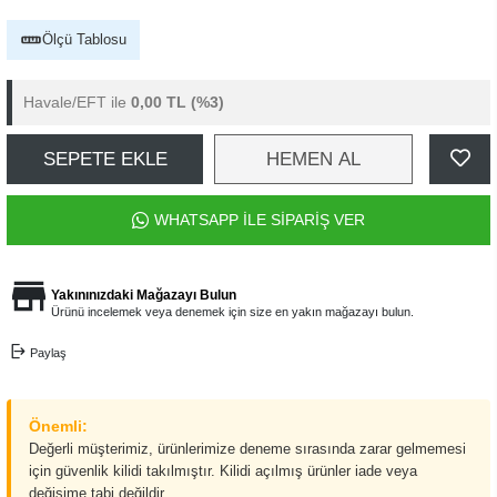
Ölçü Tablosu
Havale/EFT ile
0,00 TL
(%3)
SEPETE EKLE
HEMEN AL
WHATSAPP İLE SİPARİŞ VER
Yakınınızdaki Mağazayı Bulun
Ürünü incelemek veya denemek için size en yakın mağazayı bulun.
Paylaş
Önemli:
Değerli müşterimiz, ürünlerimize deneme sırasında zarar gelmemesi
için güvenlik kilidi takılmıştır. Kilidi açılmış ürünler iade veya
değişime tabi değildir.