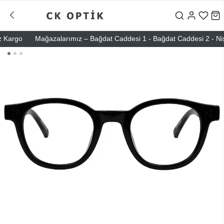
rgo
Mağazalarımız – Bağdat Caddesi 1 - Bağdat Caddesi 2 - Nişantaş