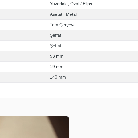
Yuvarlak
,
Oval / Elips
Asetat
,
Metal
Tam Çerçeve
Şeffaf
Şeffaf
53 mm
19 mm
140 mm