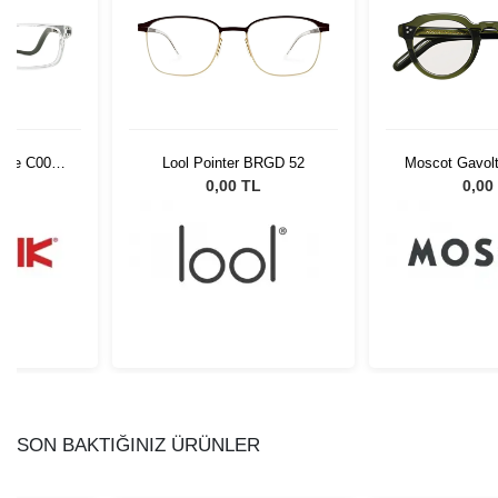
rime C006
Lool Pointer BRGD 52
Moscot Gavolt
45 040
L
0,00 TL
0,00
SON BAKTIĞINIZ ÜRÜNLER