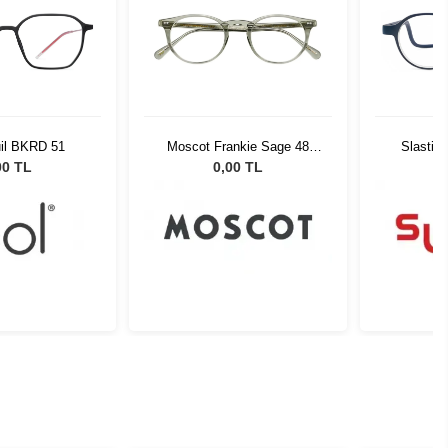
uil BKRD 51
Moscot Frankie Sage 48
Slastik
1900-01
00 TL
0,00 TL