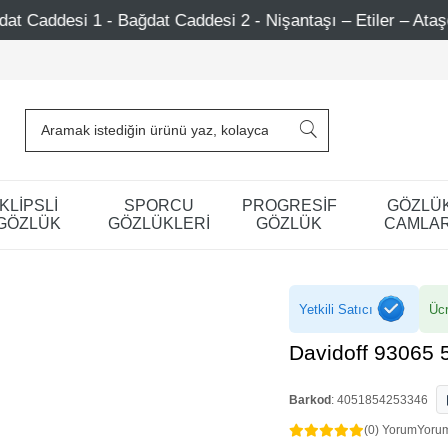
Caddesi 2 - Nişantaşı – Etiler – Ataşehir
Şimdi Üye ol
KLİPSLİ
SPORCU
PROGRESİF
GÖZLÜ
GÖZLÜK
GÖZLÜKLERİ
GÖZLÜK
CAMLAR
Yetkili Satıcı
Ücr
Davidoff 93065 
Barkod
:
4051854253346
(0) Yorum
Yoru