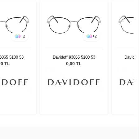
+
2
+
2
93065 5100 53
Davidoff 93065 5100 53
Davidof
00 TL
0,00 TL