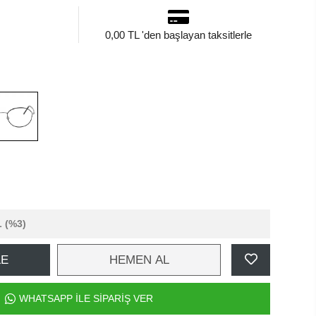
0,00 TL 'den başlayan taksitlerle
L
(%3)
LE
HEMEN AL
WHATSAPP İLE SİPARİŞ VER