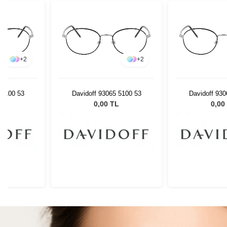
+
2
+
2
 5100 53
Davidoff 93065 5100 53
Davidoff 930
L
0,00 TL
0,00