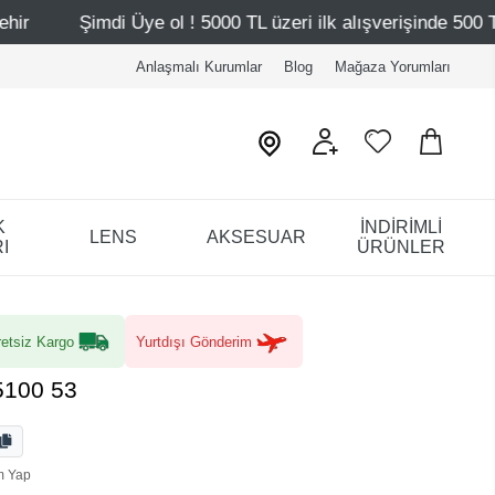
 ! 5000 TL üzeri ilk alışverişinde 500 TL indirim
Mağaza
Anlaşmalı Kurumlar
Blog
Mağaza Yorumları
K
İNDİRİMLİ
LENS
AKSESUAR
I
ÜRÜNLER
etsiz Kargo
Yurtdışı Gönderim
5100 53
m Yap