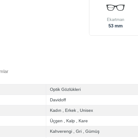
Ekartman
53 mm
mlar
Optik Gözlükleri
Davidoff
Kadın
,
Erkek
,
Unisex
Üçgen
,
Kalp
,
Kare
Kahverengi
,
Gri
,
Gümüş