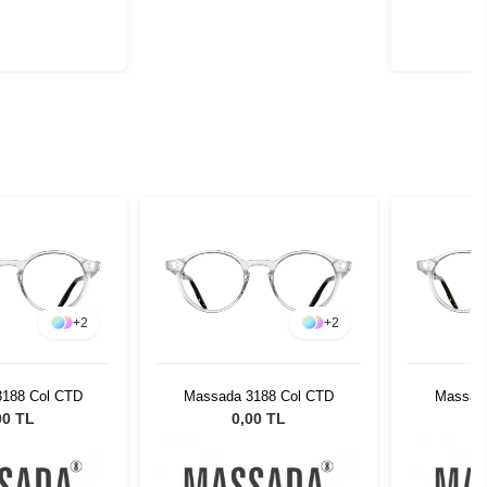
+
2
+
2
3188 Col CTD
Massada 3188 Col CTD
Massad
00 TL
0,00 TL