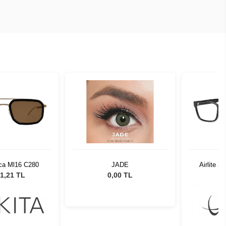
ica Ml16 C280
JADE
Airlite 
1,21 TL
0,00 TL