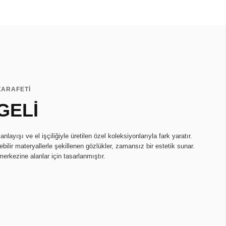
ZARAFETİ
GELİ
ayışı ve el işçiliğiyle üretilen özel koleksiyonlarıyla fark yaratır.
bilir materyallerle şekillenen gözlükler, zamansız bir estetik sunar.
merkezine alanlar için tasarlanmıştır.