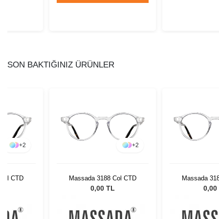
SON BAKTIĞINIZ ÜRÜNLER
+
2
+
2
Col CTD
Massada 3188 Col CTD
Massada 318
L
0,00 TL
0,00