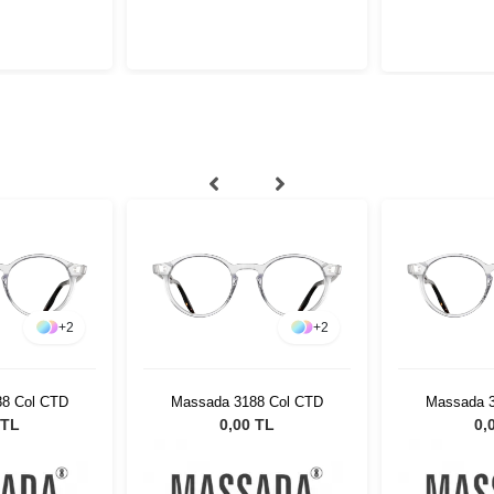
+
2
+
2
8 Col CTD
Massada 3188 Col CTD
Massada 
 TL
0,00 TL
0,