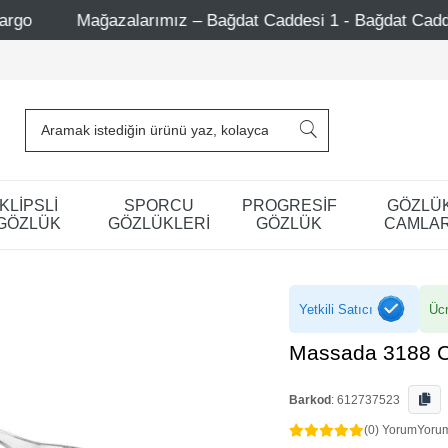
ız – Bağdat Caddesi 1 - Bağdat Caddesi 2 - Nişantaşı – Eti
KLİPSLİ
SPORCU
PROGRESİF
GÖZLÜ
GÖZLÜK
GÖZLÜKLERİ
GÖZLÜK
CAMLAR
Yetkili Satıcı
Ücr
Massada 3188 
Barkod
:
612737523
(0) Yorum
Yoru