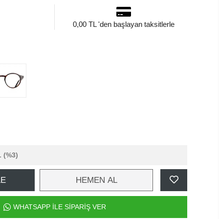
0,00 TL 'den başlayan taksitlerle
L
(%3)
LE
HEMEN AL
WHATSAPP İLE SİPARİŞ VER