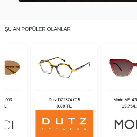
ŞU AN POPÜLER OLANLAR
2S 003
Dutz DZ2374 C15
Modo MS 47
0 TL
0,00 TL
13.754