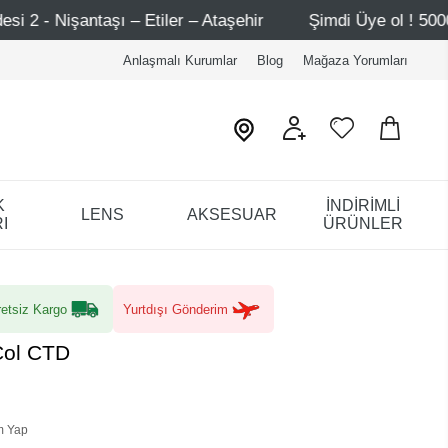
ler – Ataşehir
Şimdi Üye ol ! 5000 TL üzeri ilk alışveri
Anlaşmalı Kurumlar
Blog
Mağaza Yorumları
K
İNDİRİMLİ
LENS
AKSESUAR
I
ÜRÜNLER
etsiz Kargo
Yurtdışı Gönderim
Col CTD
m Yap