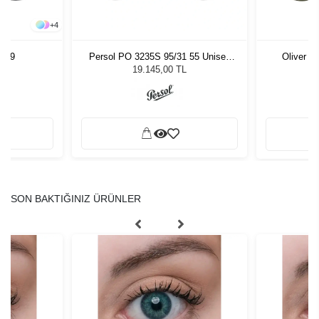
+
4
 49
Persol PO 3235S 95/31 55 Unisex
Oliver P
Güneş Gözlüğü
19.145,00 TL
SON BAKTIĞINIZ ÜRÜNLER