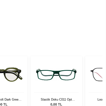
olt Dark Green
Slastik Doku C011 Opt
Lool 
0405-01
1055565
00 TL
0,00 TL