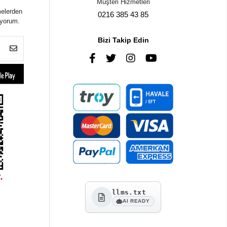
Müşteri Hizmetleri
melerden
0216 385 43 85
iyorum.
Bizi Takip Edin
llms.txt
AI READY