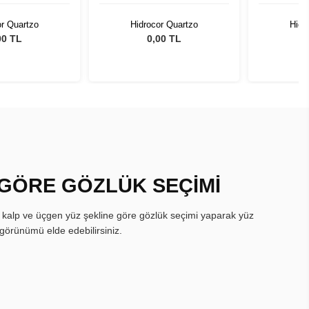
or Quartzo
Hidrocor Quartzo
Hidr
00 TL
0,00 TL
 GÖRE GÖZLÜK SEÇİMİ
, kalp ve üçgen yüz şekline göre gözlük seçimi yaparak yüz
görünümü elde edebilirsiniz.