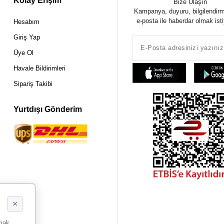
Kolay Erişim
Bize Ulaşın
Kampanya, duyuru, bilgilendir
e-posta ile haberdar olmak ist
Hesabım
Giriş Yap
Üye Ol
Havale Bildirimleri
Sipariş Takibi
Yurtdışı Gönderim
×
rmak