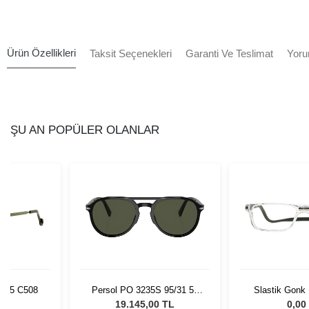
Ürün Özellikleri
Taksit Seçenekleri
Garanti Ve Teslimat
Yoru
ŞU AN POPÜLER OLANLAR
485 C508
Persol PO 3235S 95/31 55
Slastik Gonk
Unisex Güneş Gözlüğü
Op
L
19.145,00 TL
0,00