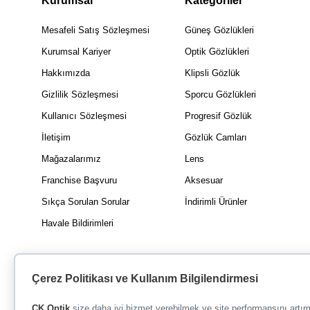
Kurumsal
Kategoriler
Mesafeli Satış Sözleşmesi
Güneş Gözlükleri
Kurumsal Kariyer
Optik Gözlükleri
Hakkımızda
Klipsli Gözlük
Gizlilik Sözleşmesi
Sporcu Gözlükleri
Kullanıcı Sözleşmesi
Progresif Gözlük
İletişim
Gözlük Camları
Mağazalarımız
Lens
Franchise Başvuru
Aksesuar
Sıkça Sorulan Sorular
İndirimli Ürünler
Havale Bildirimleri
Çerez Politikası ve Kullanım Bilgilendirmesi
CK Optik
size daha iyi hizmet verebilmek ve site performansını artı