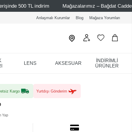
L indirim
Mağazalarımız – Bağdat Caddesi 1 - Bağdat Cad
Anlaşmalı Kurumlar
Blog
Mağaza Yorumları
K
İNDİRİMLİ
LENS
AKSESUAR
I
ÜRÜNLER
etsiz Kargo
Yurtdışı Gönderim
o
m Yap