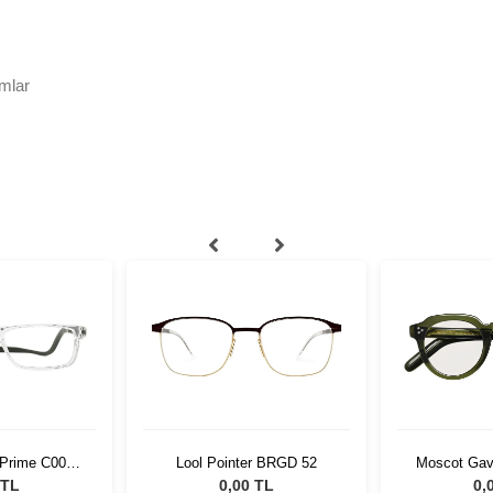
mlar
 Prime C006
Lool Pointer BRGD 52
Moscot Gav
t
45 
 TL
0,00 TL
0,