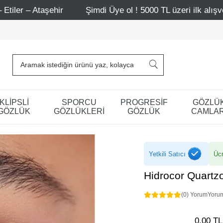
hir
Şimdi Üye ol ! 5000 TL üzeri ilk alışverişinde 500 T
KLİPSLİ
SPORCU
PROGRESİF
GÖZLÜ
GÖZLÜK
GÖZLÜKLERİ
GÖZLÜK
CAMLAR
Yetkili Satıcı
Ücr
Hidrocor Quartz
(0) Yorum
Yoru
0,00 TL