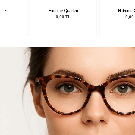
artzo
Hidrocor Quartzo
Hidrocor 
L
0,00 TL
0,00