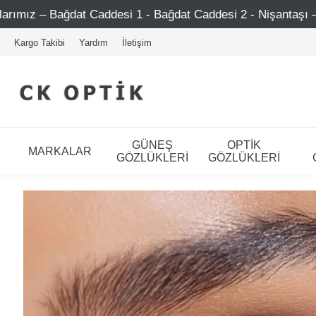
t Caddesi 1 - Bağdat Caddesi 2 - Nişantaşı – Etiler – Ataşe
Kargo Takibi
Yardım
İletişim
GÜNEŞ
OPTİK
MARKALAR
GÖZLÜKLERİ
GÖZLÜKLERİ