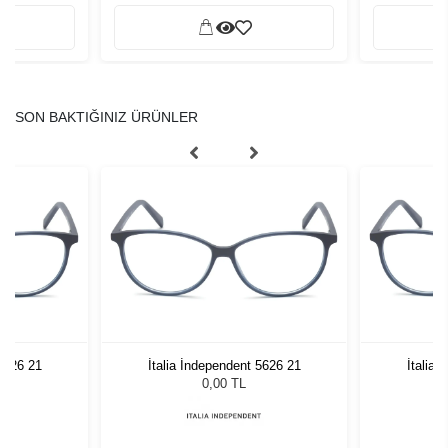
SON BAKTIĞINIZ ÜRÜNLER
 5626 21
İtalia İndependent 5626 21
İtalia 
0,00 TL