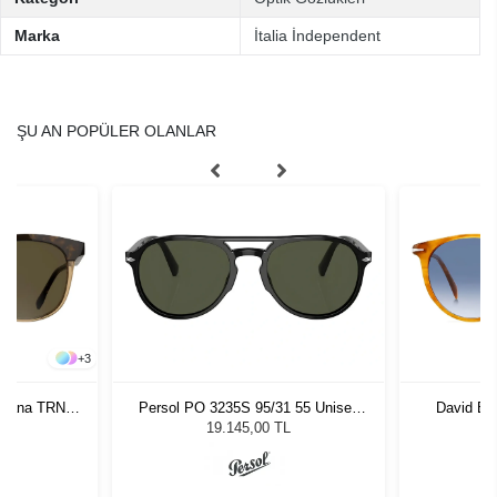
Marka
İtalia İndependent
ŞU AN POPÜLER OLANLAR
+
3
avana TRNS
Persol PO 3235S 95/31 55 Unisex
David B
ş Gözlüğü
Güneş Gözlüğü
Unis
L
19.145,00 TL