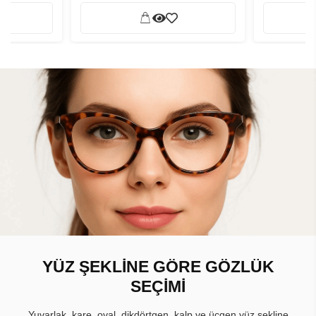
YÜZ ŞEKLİNE GÖRE GÖZLÜK
SEÇİMİ
Yuvarlak, kare, oval, dikdörtgen, kalp ve üçgen yüz şekline