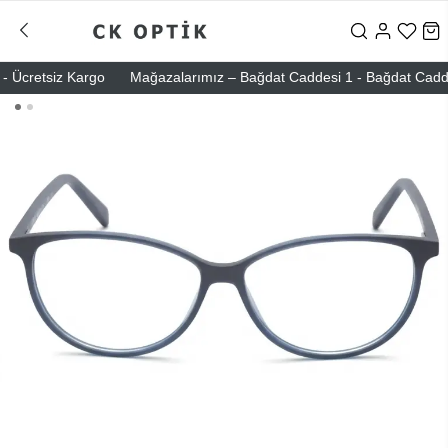
 Ücretsiz Kargo
Mağazalarımız – Bağdat Caddesi 1 - Bağdat Caddesi 2