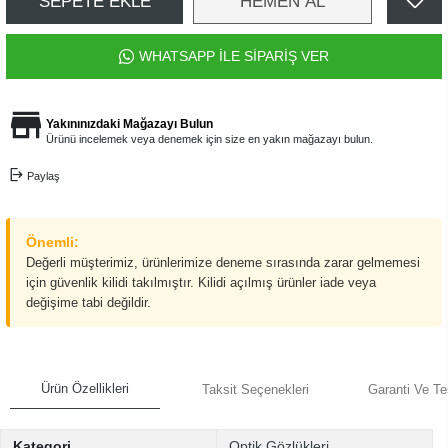
SEPETE EKLE
HEMEN AL
WHATSAPP İLE SİPARİŞ VER
Yakınınızdaki Mağazayı Bulun
Ürünü incelemek veya denemek için size en yakın mağazayı bulun.
Paylaş
Önemli:
Değerli müşterimiz, ürünlerimize deneme sırasında zarar gelmemesi
için güvenlik kilidi takılmıştır. Kilidi açılmış ürünler iade veya
değişime tabi değildir.
Ürün Özellikleri
Taksit Seçenekleri
Garanti Ve Te
Kategori
Optik Gözlükleri