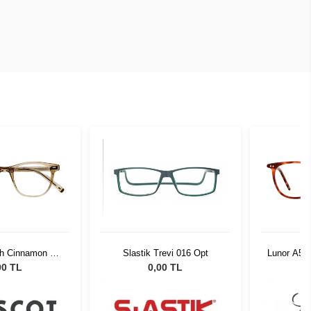
h Cinnamon 47
Slastik Trevi 016 Opt
Lunor A5 
12-01
00 TL
0,00 TL