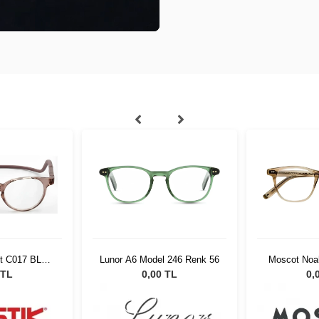
et C017 BLB
Lunor A6 Model 246 Renk 56
Moscot Noa
Göz.
03
 TL
0,00 TL
0,