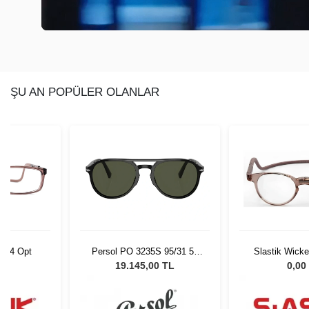
ŞU AN POPÜLER OLANLAR
C014 Opt
Persol PO 3235S 95/31 55
Slastik Wick
Unisex Güneş Gözlüğü
Ekran 
L
19.145,00 TL
0,00