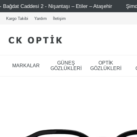
 Nişantaşı – Etiler – Ataşehir
Şimdi Üye ol ! 5000 TL ü
Kargo Takibi
Yardım
İletişim
GÜNEŞ
OPTİK
MARKALAR
GÖZLÜKLERİ
GÖZLÜKLERİ