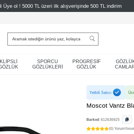
zeri ilk alışverişinde 500 TL indirim
Mağazalarımız – Ba
KLİPSLİ
SPORCU
PROGRESİF
GÖZLÜ
GÖZLÜK
GÖZLÜKLERİ
GÖZLÜK
CAMLAR
Yetkili Satıcı
Ücr
Moscot Vantz Bl
Barkod
:
612636925
(0) Yorum
Yoru