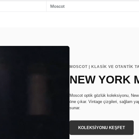
Moscot
MOSCOT | KLASİK VE OTANTİK T
NEW YORK M
Moscot optik gözlük koleksiyonu, New 
öne çıkar. Vintage çizgileri, sağlam ya
sunar.
KOLEKSİYONU KEŞFET