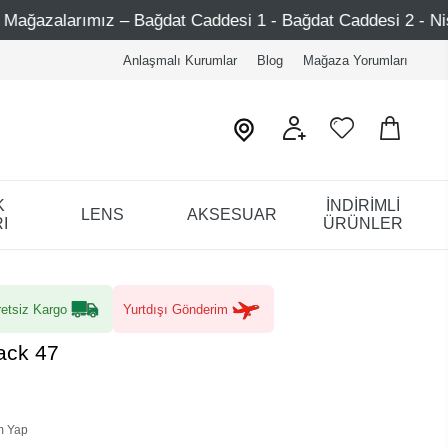
ğdat Caddesi 1 - Bağdat Caddesi 2 - Nişantaşı – Etiler – A
Anlaşmalı Kurumlar
Blog
Mağaza Yorumları
K
İNDİRİMLİ
LENS
AKSESUAR
I
ÜRÜNLER
etsiz Kargo
Yurtdışı Gönderim
ack 47
m Yap