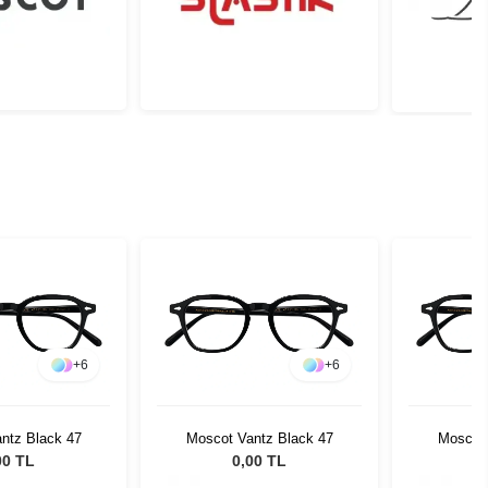
+
6
+
6
ntz Black 47
Moscot Vantz Black 47
Moscot 
00 TL
0,00 TL