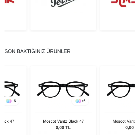
SON BAKTIĞINIZ ÜRÜNLER
+
6
+
6
Black 47
Moscot Vantz Black 47
Moscot Vant
L
0,00 TL
0,00