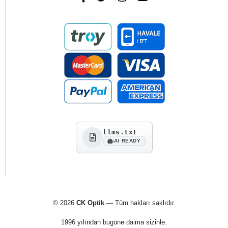
llms.txt
AI READY
© 2026
CK Optik
— Tüm hakları saklıdır.
1996 yılından bugüne daima sizinle.