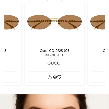
 003
Gucci GG1922S 003
Guc
L
39.238,51 TL