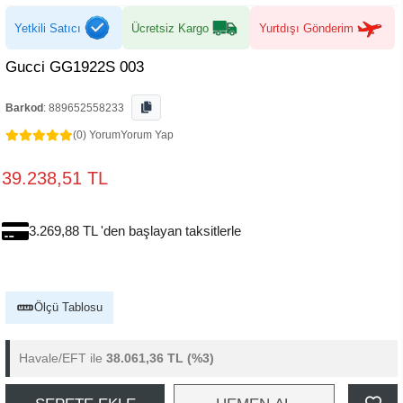
Yetkili Satıcı
Ücretsiz Kargo
Yurtdışı Gönderim
Gucci GG1922S 003
Barkod
:
889652558233
(0) Yorum
Yorum Yap
39.238,51 TL
3.269,88 TL 'den başlayan taksitlerle
Ölçü Tablosu
Havale/EFT ile
38.061,36 TL
(%3)