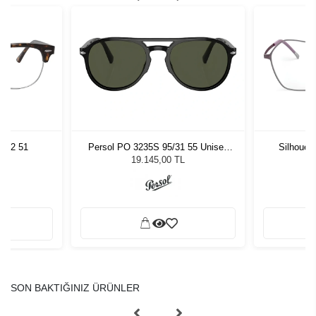
012 51
Persol PO 3235S 95/31 55 Unisex
Silhouet
Güneş Gözlüğü
19.145,00 TL
SON BAKTIĞINIZ ÜRÜNLER