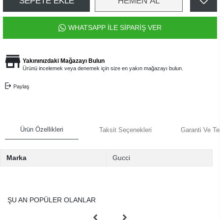
SEPETE EKLE
HEMEN AL
WHATSAPP İLE SİPARİŞ VER
Yakınınızdaki Mağazayı Bulun
Ürünü incelemek veya denemek için size en yakın mağazayı bulun.
Paylaş
Ürün Özellikleri
Taksit Seçenekleri
Garanti Ve Te
Marka
Gucci
ŞU AN POPÜLER OLANLAR