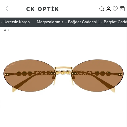
 Ücretsiz Kargo
Mağazalarımız – Bağdat Caddesi 1 - Bağdat Caddesi 2