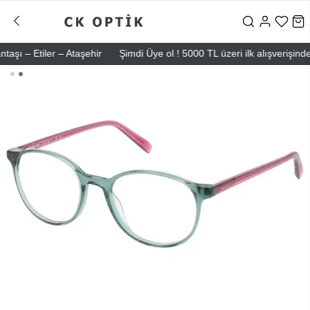
 – Etiler – Ataşehir
Şimdi Üye ol ! 5000 TL üzeri ilk alışverişinde 5