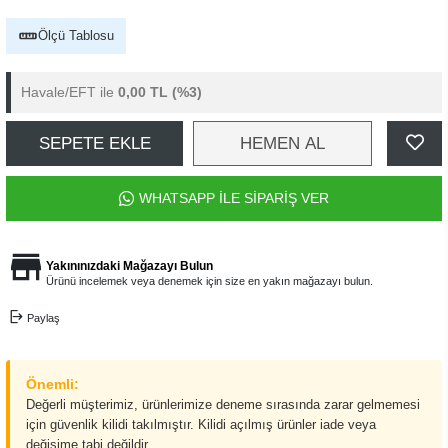
Ölçü Tablosu
Havale/EFT ile
0,00 TL
(%3)
SEPETE EKLE
HEMEN AL
WHATSAPP İLE SİPARİŞ VER
Yakınınızdaki Mağazayı Bulun
Ürünü incelemek veya denemek için size en yakın mağazayı bulun.
Paylaş
Önemli:
Değerli müşterimiz, ürünlerimize deneme sırasında zarar gelmemesi
için güvenlik kilidi takılmıştır. Kilidi açılmış ürünler iade veya
değişime tabi değildir.