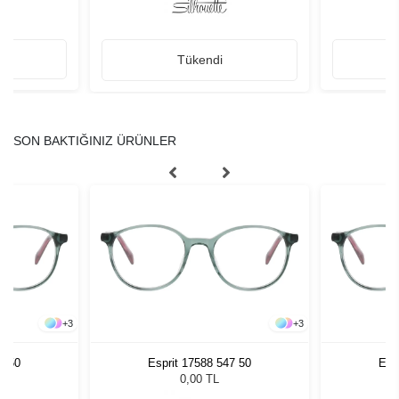
Tükendi
SON BAKTIĞINIZ ÜRÜNLER
+
3
+
3
7 50
Esprit 17588 547 50
Esp
0,00 TL