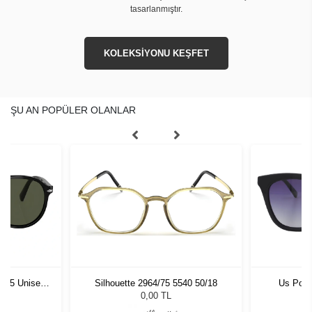
tasarlanmıştır.
KOLEKSİYONU KEŞFET
ŞU AN POPÜLER OLANLAR
1 55 Unisex
Silhouette 2964/75 5540 50/18
Us Polo
ğü
L
0,00 TL