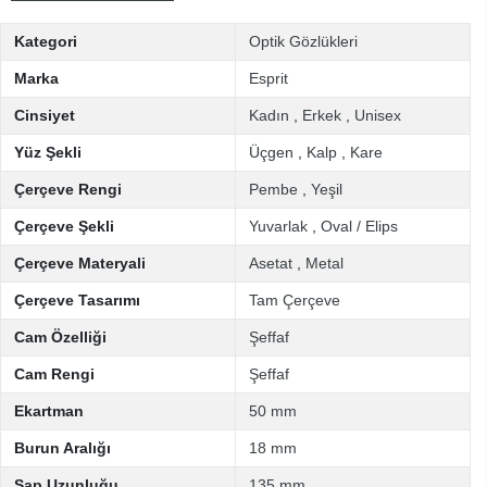
Kategori
Optik Gözlükleri
Marka
Esprit
Cinsiyet
Kadın
,
Erkek
,
Unisex
Yüz Şekli
Üçgen
,
Kalp
,
Kare
Çerçeve Rengi
Pembe
,
Yeşil
Çerçeve Şekli
Yuvarlak
,
Oval / Elips
Çerçeve Materyali
Asetat
,
Metal
Çerçeve Tasarımı
Tam Çerçeve
Cam Özelliği
Şeffaf
Cam Rengi
Şeffaf
Ekartman
50 mm
Burun Aralığı
18 mm
Sap Uzunluğu
135 mm